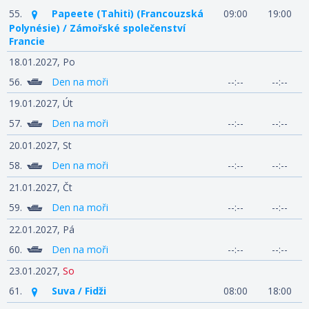
55.
Papeete (Tahiti) (Francouzská
09:00
19:00
Polynésie) / Zámořské společenství
Francie
18.01.2027,
Po
56.
Den na moři
--:--
--:--
19.01.2027,
Út
57.
Den na moři
--:--
--:--
20.01.2027,
St
58.
Den na moři
--:--
--:--
21.01.2027,
Čt
59.
Den na moři
--:--
--:--
22.01.2027,
Pá
60.
Den na moři
--:--
--:--
23.01.2027,
So
61.
Suva / Fidži
08:00
18:00