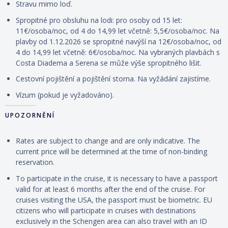
Stravu mimo loď.
Spropitné pro obsluhu na lodi: pro osoby od 15 let:
11€/osoba/noc, od 4 do 14,99 let včetně: 5,5€/osoba/noc. Na
plavby od 1.12.2026 se spropitné navýší na 12€/osoba/noc, od
4 do 14,99 let včetně: 6€/osoba/noc. Na vybraných plavbách s
Costa Diadema a Serena se může výše spropitného lišit.
Cestovní
pojištění
a
pojištění storna. Na vyžádání zajistíme.
Vízum (pokud je vyžadováno).
UPOZORNĚNÍ
Rates are subject to change and are only indicative. The
current price will be determined at the time of non-binding
reservation.
To participate in the cruise, it is necessary to have a passport
valid for at least 6 months after the end of the cruise. For
cruises visiting the USA, the passport must be biometric. EU
citizens who will participate in cruises with destinations
exclusively in the Schengen area can also travel with an ID