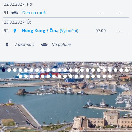
22.02.2027,
Po
91.
Den na moři
--:--
--:--
23.02.2027,
Út
92.
Hong Kong / Čína
(Vylodění)
07:00
--:--
V destinaci
Na palubě