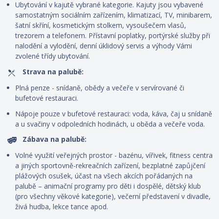
Ubytování v kajutě vybrané kategorie. Kajuty jsou vybavené
samostatným sociálním zařízením, klimatizací, TV, minibarem,
šatní skříní, kosmetickým stolkem, vysoušečem vlasů,
trezorem a telefonem. P
řístavní poplatky, portýrské služby při
nalodění a vylodění, denní úklidový servis
a výhody Vámi
zvolené třídy ubytování.
Strava na palubě:
Plná penze - snídaně, obědy a večeře v servírované či
bufetové restauraci.
Nápoje pouze v bufetové restauraci: voda, káva, čaj u snídaně
a u svačiny v odpoledních hodinách, u oběda a večeře voda.
Zábava na palubě:
Volné využití veřejných prostor - bazénu, vířivek, fitness centra
a jiných sportovně-rekreačních zařízení, bezplatné zapůjčení
plážových osušek, účast na všech akcích pořádaných na
palubě – animační programy pro děti i dospělé, dětský klub
(pro všechny věkové kategorie), večerní představení v divadle,
živá hudba, lekce tance apod.