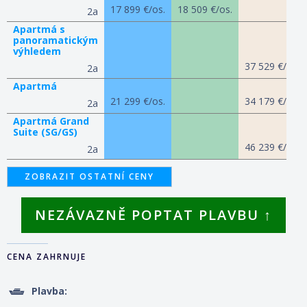
17 899 €/os.
18 509 €/os.
2a
Apartmá s
panoramatickým
výhledem
37 529 €/os.
2a
Apartmá
21 299 €/os.
34 179 €/os.
2a
Apartmá Grand
Suite (SG/GS)
46 239 €/os.
2a
ZOBRAZIT OSTATNÍ CENY
NEZÁVAZNĚ POPTAT PLAVBU ↑
CENA ZAHRNUJE
Plavba: