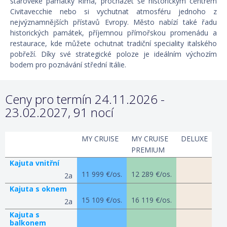
starověké památky Říma, procházet se historickým centrem
Civitavecchie nebo si vychutnat atmosféru jednoho z
nejvýznamnějších přístavů Evropy. Město nabízí také řadu
historických památek, příjemnou přímořskou promenádu a
restaurace, kde můžete ochutnat tradiční speciality italského
pobřeží. Díky své strategické poloze je ideálním výchozím
bodem pro poznávání střední Itálie.
Ceny pro termín 24.11.2026 -
23.02.2027, 91 nocí
MY CRUISE
MY CRUISE
DELUXE
PREMIUM
Kajuta vnitřní
11 999 €/os.
12 289 €/os.
2a
Kajuta s oknem
15 109 €/os.
16 119 €/os.
2a
Kajuta s
balkonem