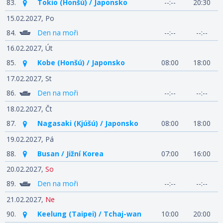
83.
Tokio (Honšú) / Japonsko
--:--
20:30
15.02.2027,
Po
84.
Den na moři
--:--
--:--
16.02.2027,
Út
85.
Kobe (Honšú) / Japonsko
08:00
18:00
17.02.2027,
St
86.
Den na moři
--:--
--:--
18.02.2027,
Čt
87.
Nagasaki (Kjúšú) / Japonsko
08:00
18:00
19.02.2027,
Pá
88.
Busan / Jižní Korea
07:00
16:00
20.02.2027,
So
89.
Den na moři
--:--
--:--
21.02.2027,
Ne
90.
Keelung (Taipei) / Tchaj-wan
10:00
20:00