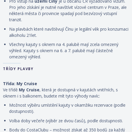
Pro vstup na
území Číny
je u občanů ČR vyžadováno vízum.
Pro jeho získání je nutné navštívit vízové centrum v Praze, ale
některá města či provincie spadají pod bezvízový vstupní
tranzit.
Na plavbách které navštěvují Čínu je legální věk pro konzumaci
alkoholu 21let.
Všechny kajuty s oknem na 4. palubě mají zcela omezený
výhled. Kajuty s oknem na 6. a 7. palubě mají částečně
omezený výhled.
TŘÍDY PLAVBY
Třída: My Cruise
Ve třídě
My Cruise
, která je dostupná v kajutách vnitřních, s
oknem i s balkonem, budete mít tyto výhody navíc:
Možnost výběru umístění kajuty v okamžiku rezervace (podle
dostupnosti).
Volba doby večeře (výběr ze dvou časů), podle dostupnosti.
Body do CostaClubu – možnost získat až 350 bodů za každý