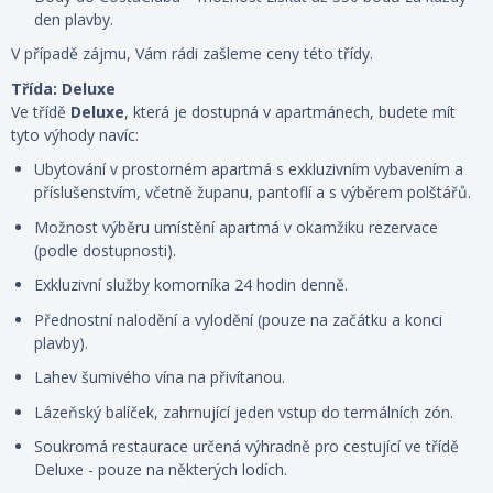
den plavby.
V případě zájmu, Vám rádi zašleme ceny této třídy.
Třída: Deluxe
Ve třídě
Deluxe
, která je dostupná
v apartmánech, budete mít
tyto výhody navíc:
Ubytování v prostorném apartmá s exkluzivním vybavením a
příslušenstvím, včetně županu, pantoflí a s
výběrem polštářů
.
Možnost výběru umístění apartmá v okamžiku rezervace
(podle dostupnosti).
Exkluzivní služby komorníka 24 hodin denně.
Přednostní nalodění a vylodění (pouze na začátku a konci
plavby).
Lahev šumivého vína na přivítanou.
Lázeňský balíček, zahrnující jeden vstup do termálních zón.
Soukromá restaurace určená výhradně pro cestující ve třídě
Deluxe - pouze na některých lodích.