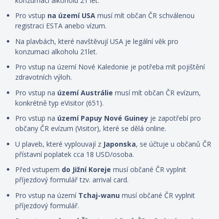
konzumaci alkoholu 21 let.
Pro vstup
na území USA
musí mít občan ČR schválenou
registraci ESTA anebo vízum.
Na plavbách, které navštěvují USA je legální věk pro
konzumaci alkoholu 21let.
Pro vstup na území Nové Kaledonie je potřeba mít pojištění
zdravotních výloh.
Pro vstup na
území Austrálie
musí mít občan ČR evízum,
konkrétně typ eVisitor (651).
Pro vstup na
území Papuy Nové Guiney
je zapotřebí pro
občany ČR evízum (Visitor), které se dělá online.
U plaveb, které vyplouvají z
Japonska
, se účtuje u občanů ČR
přístavní poplatek cca 18 USD/osoba.
Před vstupem
do Jižní Koreje
musí občané ČR vyplnit
příjezdový formulář tzv. arrival card.
Pro vstup na území
Tchaj-wanu
musí občané ČR vyplnit
příjezdový formulář.