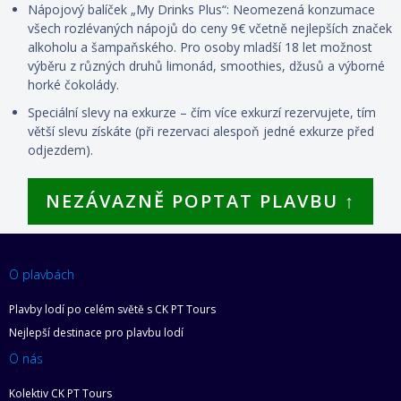
Nápojový balíček „My Drinks Plus“: Neomezená konzumace
všech rozlévaných nápojů do ceny 9€ včetně nejlepších značek
alkoholu a šampaňského. Pro osoby mladší 18 let možnost
výběru z různých druhů limonád, smoothies, džusů a výborné
horké čokolády.
Speciální slevy na exkurze – čím více exkurzí rezervujete, tím
větší slevu získáte (při rezervaci alespoň jedné exkurze před
odjezdem).
NEZÁVAZNĚ POPTAT PLAVBU ↑
O plavbách
Plavby lodí po celém světě s CK PT Tours
Nejlepší destinace pro plavbu lodí
O nás
Kolektiv CK PT Tours