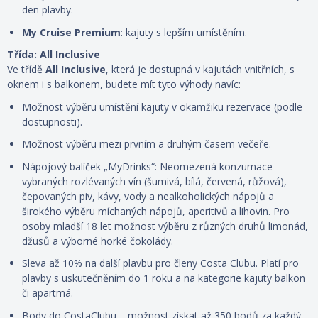
den plavby.
My Cruise Premium
: kajuty s lepším umístěním.
Třída: All Inclusive
Ve třídě
All Inclusive
, která je dostupná v kajutách vnitřních, s
oknem i s balkonem, budete mít tyto výhody navíc:
Možnost výběru umístění kajuty
v okamžiku rezervace
(podle
dostupnosti).
Možnost výběru mezi prvním a druhým časem večeře.
Nápojový balíček „MyDrinks“: Neomezená konzumace
vybraných rozlévaných vín (šumivá, bílá, červená, růžová),
čepovaných piv, kávy, vody a nealkoholických nápojů a
širokého výběru míchaných nápojů, aperitivů a lihovin. Pro
osoby mladší 18 let možnost výběru z různých druhů limonád,
džusů a výborné horké čokolády.
Sleva až 10% na další plavbu pro členy Costa Clubu. Platí pro
plavby s uskutečněním do 1 roku a na kategorie kajuty balkon
či apartmá.
Body do CostaClubu – možnost získat až 350 bodů za každý