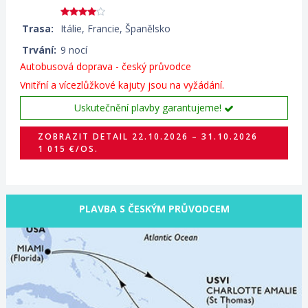
Trasa:
Itálie, Francie, Španělsko
Trvání:
9 nocí
Autobusová doprava - český průvodce
Vnitřní a vícezlůžkové kajuty jsou na vyžádání.
Uskutečnění plavby garantujeme!
ZOBRAZIT DETAIL
22.10.2026 – 31.10.2026
1 015 €/OS.
PLAVBA S ČESKÝM PRŮVODCEM
11.11.2026 – 23.11.2026
ZOBRAZIT DETAIL
2 770 €/OS.