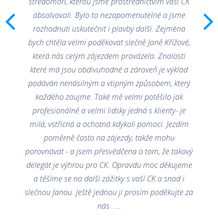
středomoří, kterou jsme prostřednictvím vaší CK
chcela by som sa úprimne poďakovat cestovnej
kancelárii PT Tours International s.r.o. za nádhernú
absolvovali. Bylo to nezapomenutelné a jsme
dovolenku. Celý zájezd bol výborne zorganizovaný, loď
rozhodnuti uskutečnit i plavby další. Zejména
bola na veľmi vysokej úrovni a všetky služby na palube
boli profesionálne a kvalitné. Od začátku až do konca
bych chtěla velmi poděkovat slečně Janě Křížové,
sme si dovolenku maximálne užili.
která nás celým zájezdem provázela. Znalosti
Osobitné poďakovanie však patrí našej sprievodkyni
které má jsou obdivuhodné a zároveň je výklad
Markéte Jirmanovej - Polák. Jej profesionálny prístup bol
podáván nenásilným a vtipným způsobem, který
skutočne výnimočný. Počas celého pobytu bola
nesmierne ochotná, empatická, spoľahlivá a vždy
každého zaujme. Také mě velmi potěšilo jak
pripravená pomocť. Každú situáciu vyriešila s pokojom a
profesionálně a velmi lidsky jedná s klienty- je
úsmevom, vďaka čomu sme sa cítili príjemne a bez
starostí.
milá, vstřícná a ochotná kdykoli pomoci. Jezdím
poměrně často na zájezdy, takže mohu
Veľmi oceňujem aj jej rozsiahle vedomosti o všetkých
miestach, ktoré sme navštívili. Jej výklad bol zaujímavý,
porovnávat - a jsem přesvědčena o tom, že takový
pútavý a obohatil celý zážitok z dovolenky. Bolo vidieť, že
delegát je výhrou pro CK. Opravdu moc děkujeme
svoju prácu robí s nadšením a srdcom.
a těšíme se na další zážitky s vaší CK a snad i
Takýchto sprievodcov je radosť stretnúť. Markéta
slečnou Janou. Ještě jednou jí prosím poděkujte za
Jirmanová - Polák je skutočná profesionálka a veľká
pridaná hodnota každej cesty. Ešte raz ďakujeme za
nás . ...
nezabudnuteľnú dovolenku a určite budeme PT Tours