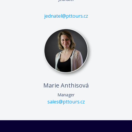
VŠECHNY REFERENCE
jednatel@pttours.cz
Marie Anthisová
Manager
sales@pttours.cz