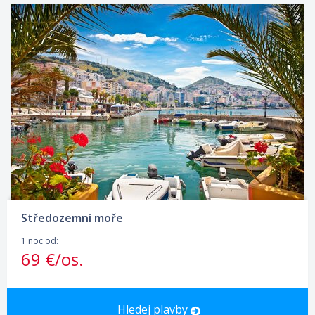
Středozemní moře
1 noc od:
69 €/os.
Hledej plavby