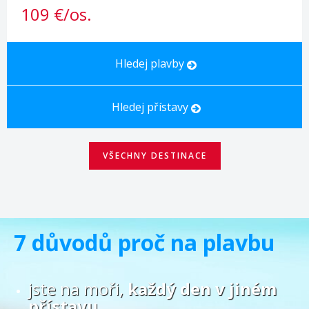
109 €/os.
Hledej plavby
Hledej přístavy
VŠECHNY DESTINACE
7 důvodů proč na
plavbu
jste na moři,
každý den v jiném
přístavu,