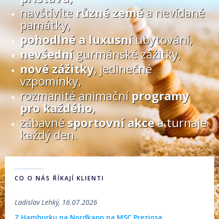
navštívíte
různé země
a nevídané
památky,
pohodlné a luxusní
ubytování,
nevšední
gurmánské zážitky,
nové zážitky
, jedinečné
vzpomínky,
rozmanité animační
programy
pro každého
,
zábavné
sportovní akce
a turnaje
každý den.
CO O NÁS ŘÍKAJÍ KLIENTI
Ladislav Lehký, 16.07.2026
Z Hamburku na Nordkapp na MSC Preziosa