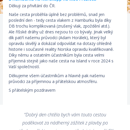
Děkuji za přivítání do ČR.
Naše cesta proběhla úplně bez problémů, snad jen
poslední den - tedy cesta vlakem z Hamburku byla díky
DB trochu komplikovaná (zrušený vlak, zpoždění atd.).
Ale říšské dráhy už dnes nejsou to co bývaly. Jinak velký
dík patří našemu průvodci (Adam Horálek), který byl
opravdu skvělý a dokázal odpovídat na dotazy ohledně
historie i současné reality Norska opravdu kvalifikovaně.
Díky němu a ostatním účastníkům byla cesta velmi
příjemná stejně jako naše cesta na Island v roce 2024 s
Vaší společností.
Děkujeme všem účastrníkům a hlavně pak našemu
průvodci za příjemnou a přátelskou atmosféru.
S přátelským pozdravem
Monika Šelcová, 20.07.2026
“Dobrý den chtěla bych vám touto cestou
Léto na vlnách Středomoří na MSC Meraviglia
Dobrý deň prajem,
poděkovat za nádherný zážitek z plavby po