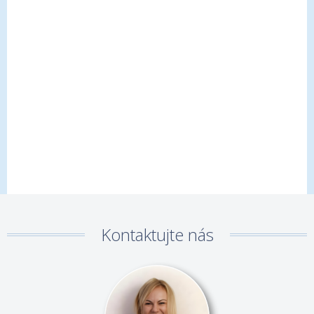
mala veľku trpezlivosť
- ochotne a s úsmevom
poradila každému, kto niečo potreboval
všetko vyriešila s kľudom
- prípadné drobné zmeny v
programe zvládla bez chaosu
poradila super miesta
- dala nám skvelé tipy, kam sa
ísť najesť alebo či ešte vidieť.
Sme veľmi radi, že nás sprevádzala práve ona. Cestovke
aj paní Lenke patrí naša veľká vďaka za vydarený zájazd.
S.Fuzáková, 12.06.2026
Předprázdninový okruh Středomořím na MSC
Seaview
Co sa tyka pani Lenky, chcem vyzdvidnut jej velmi velku
ochotu kazdemu pomoct, dalej je na nej vidno, ze tuto
Kontaktujte nás
pracu robi s radostou a laskou, ked bol problem hned ho
ochotne vyriesila, tiez historiu Janova mala dobre
nastudovanu, skrtka, je to zena na spravnom mieste a to
viem o com hovorim, kedze s muzom cestujeme uz vyse
20 rokov a nie vzdy su tie sprievodkyne taketo, este v
budoucnosti isto pojdeme s vasou cestovkou a pani