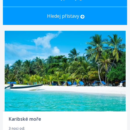
Hledej přístavy
Karibské moře
3 noci od: