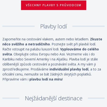
VŠECHNY PLAVBY S PRŮVODCEM
Plavby lodí
Zapomeňte na cestování vlakem, autem nebo letadlem.
Zkuste
něco svěžího a netradičního
. Poznejte svět při plavbě lodí.
Račte vstoupit na palubu luxusní lodi.
Vyplouváme do celého
světa
. Obeplujte celou Evropu nebo Asii. Vezmeme vás i do
Karibiku nebo Severní Ameriky i na Aljašku. Plavba lodí je stále
oblíbenější způsob cestování a poznávání světa. A my vám ji
zprostředkujeme. Prodáváme
individuální
plavby lodí
, a to za
oficiální cenu, nemusíte se bát žádných skrytých poplatků.
Připravíme vám i
plavbu lodí na míru
!
Nejžádanější destinace