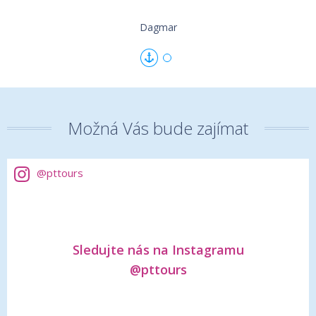
International s.r.o. odporúčať všetkým známým.
Za nás jednoznačne TOP!
Dagmar
S pozdravom
A.Sijeričová, 12.06.2026
Předprázdninový okruh Středomořím na MSC
Seaview
Možná Vás bude zajímat
Dobrý deň,
paní Lenka bola naozaj skvelá sprievodkyňa a výlet s ňou
@pttours
sme si parádně užili.
Všetko mala výborne zorganizované, nikde sme
nestresovali a program bežal úplne hladko. Oceňujeme
hlavne jej ľudský prístup a pohodu, ktorú okolo seba
šírila.
Sledujte nás na Instagramu
Najviac sa nám páčilo, že:
@pttours
hovorila zaujímavé vec
i - žiadne nudné prednášky, ale
fajn informácie o danom mieste