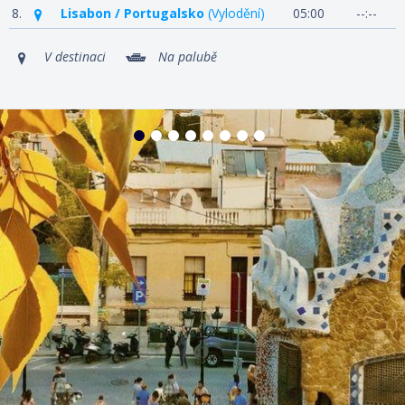
8.
Lisabon / Portugalsko
(Vylodění)
05:00
--:--
V destinaci
Na palubě