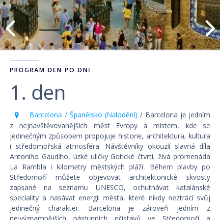
PROGRAM DEN PO DNI
1. den
Barcelona / Španělsko (Nalodění)
/ Barcelona je jedním
z nejnavštěvovanějších měst Evropy a místem, kde se
jedinečným způsobem propojuje historie, architektura, kultura
i středomořská atmosféra. Návštěvníky okouzlí slavná díla
Antoniho Gaudího, úzké uličky Gotické čtvrti, živá promenáda
La Rambla i kilometry městských pláží. Během plavby po
Středomoří můžete objevovat architektonické skvosty
zapsané na seznamu UNESCO, ochutnávat katalánské
speciality a nasávat energii města, které nikdy neztrácí svůj
jedinečný charakter. Barcelona je zároveň jedním z
nejvýznamnějších nástupních přístavů ve Středomoří a