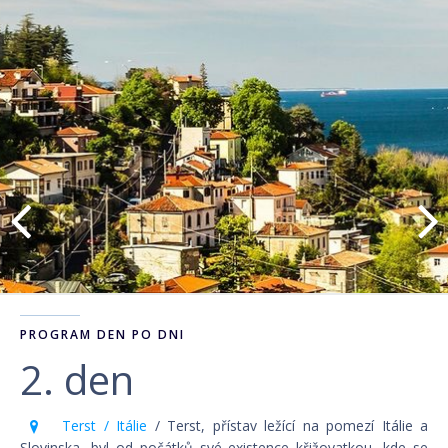
PROGRAM DEN PO DNI
2. den
Terst / Itálie
/ Terst, přístav ležící na pomezí Itálie a
Slovinska, byl od počátků své existence křižovatkou, kde se