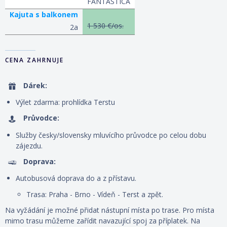
FANTASTICA
Kajuta s balkonem
1 530 €/os.
2a
CENA ZAHRNUJE
Dárek:
Výlet
zdarma
: prohlídka Terstu
Průvodce:
Služby česky/slovensky mluvícího průvodce po celou dobu
zájezdu.
Doprava:
Autobusová doprava
do a z
přístavu.
Trasa: Praha - Brno - Vídeň - Terst a zpět.
Na vyžádání je možné přidat nástupní místa po trase. Pro místa
mimo trasu můžeme zařídit navazující spoj za příplatek. Na