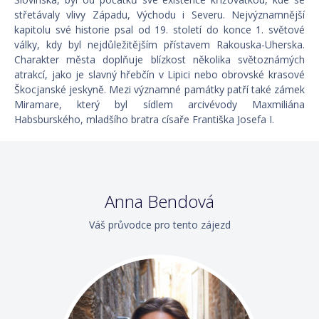
střetávaly vlivy Západu, Východu i Severu. Nejvýznamnější
kapitolu své historie psal od 19. století do konce 1. světové
války, kdy byl nejdůležitějším přístavem Rakouska-Uherska.
Charakter města doplňuje blízkost několika světoznámých
atrakcí, jako je slavný hřebčín v Lipici nebo obrovské krasové
Škocjanské jeskyně. Mezi významné památky patří také zámek
Miramare, který byl sídlem arcivévody Maxmiliána
Habsburského, mladšího bratra císaře Františka Josefa I.
Anna Bendová
Váš průvodce pro tento zájezd