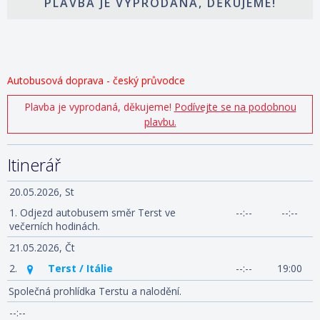
PLAVBA JE VYPRODANÁ, DĚKUJEME!
Autobusová doprava - český průvodce
Plavba je vyprodaná, děkujeme!
Podívejte se na podobnou
plavbu.
Itinerář
20.05.2026,
St
1.
Odjezd autobusem směr Terst ve
--:--
--:--
večerních hodinách.
21.05.2026,
Čt
2.
Terst / Itálie
--:--
19:00
Společná prohlídka Terstu a nalodění.
--:--