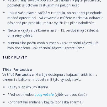
Řecké úřady zavedly poplatek za vylodění v jejich přístavech,
poplatek je účtován cestujícím na palubní účet.
Pokud Vaše plavba začíná v Istanbulu, po nalodění již nebude
možné opustit loď. Svá zavazadla můžete v přístavu odbavit a
následně pro prohlídku města využít čas před naloděním.
Některé kajuty s balkonem na 8. - 13. palubě mají částečně
omezený výhled.
Minimálního počtu osob nutného k uskutečnění zájezdu již
bylo dosaženo. Uskutečnění zájezdu garantujeme.
TŘÍDY PLAVBY
Třída: Fantastica
Ve třídě
Fantastica
, která je dostupná v kajutách vnitřních, s
oknem i s balkonem, budete mít tyto výhody navíc:
Kajuty s lepším umístěním.
Přednostní volba
doby večeře
(výběr ze dvou časů).
Kontinentální snídaně v kajutě (donáška zdarma).