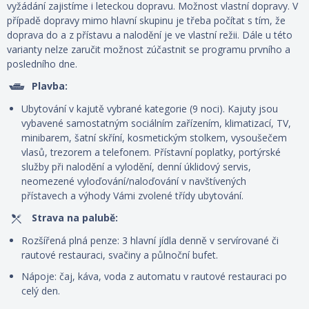
vyžádání zajistíme i leteckou dopravu. Možnost vlastní dopravy. V
případě dopravy mimo hlavní skupinu je třeba počítat s tím, že
doprava do a z přístavu a nalodění je ve vlastní režii. Dále u této
varianty nelze zaručit možnost zúčastnit se programu prvního a
posledního dne.
Plavba:
Ubytování v kajutě vybrané kategorie (9 noci). Kajuty jsou
vybavené samostatným sociálním zařízením, klimatizací, TV,
minibarem, šatní skříní, kosmetickým stolkem, vysoušečem
vlasů, trezorem a telefonem. P
řístavní poplatky, portýrské
služby při nalodění a vylodění, denní úklidový servis,
neomezené vyloďování/naloďování v navštívených
přístavech
a výhody Vámi zvolené třídy ubytování.
Strava na palubě:
Rozšířená plná penze: 3 hlavní jídla denně v servírované či
rautové restauraci, svačiny a půlnoční bufet.
Nápoje: čaj, káva, voda z automatu v rautové restauraci po
celý den.