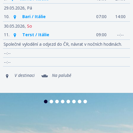
29.05.2026,
Pá
10.
Bari / Itálie
07:00
14:00
30.05.2026,
So
11.
Terst / Itálie
09:00
--:--
Společné vylodění a odjezd do ČR, návrat v nočních hodinách.
--:--
--:--
V destinaci
Na palubě