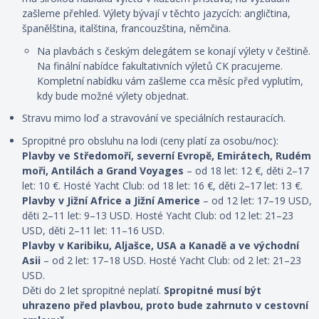
zašleme přehled. Výlety
bývají
v těchto jazycích: angličtina,
španělština, italština, francouzština, němčina.
Na plavbách s českým delegátem se konají výlety v češtině.
Na finální nabídce fakultativních výletů CK pracujeme.
Kompletní nabídku vám zašleme cca měsíc před vyplutím,
kdy bude možné výlety objednat.
Stravu mimo loď a stravování ve speciálních restauracích.
Spropitné pro obsluhu na lodi (ceny platí za osobu/noc):
Plavby ve Středomoří, severní Evropě, Emirátech, Rudém
moři, Antilách a Grand Voyages
– od 18 let: 12 €, děti 2–17
let: 10 €. Hosté Yacht Club: od 18 let: 16 €, děti 2–17 let: 13 €.
Plavby v Jižní Africe a Jižní Americe
– od 12 let: 17–19 USD,
děti 2–11 let: 9–13 USD. Hosté Yacht Club: od 12 let: 21–23
USD, děti 2–11 let: 11–16 USD.
Plavby v Karibiku, Aljašce, USA a Kanadě a ve východní
Asii
– od 2 let: 17–18 USD. Hosté Yacht Club: od 2 let: 21–23
USD.
Děti do 2 let spropitné neplatí.
Spropitné musí být
uhrazeno před plavbou, proto bude zahrnuto v cestovní