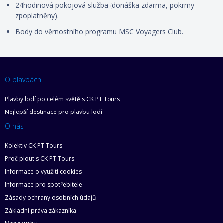
24hodinová pokojová služba (donáška zdarma, pokrmy
zpoplatněny).
Body do věrnostního programu MSC Voyagers Club.
O plavbách
Plavby lodí po celém světě s CK PT Tours
Nejlepší destinace pro plavbu lodí
O nás
Kolektiv CK PT Tours
Proč plout s CK PT Tours
Informace o využití cookies
Informace pro spotřebitele
Zásady ochrany osobních údajů
Základní práva zákazníka