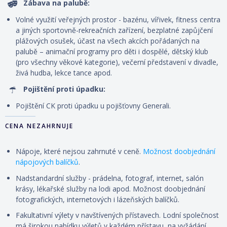
Zábava na palubě:
Volné využití veřejných prostor - bazénu, vířivek, fitness centra
a jiných sportovně-rekreačních zařízení, bezplatné zapůjčení
plážových osušek, účast na všech akcích pořádaných na
palubě – animační programy pro děti i dospělé, dětský klub
(pro všechny věkové kategorie), večerní představení v divadle,
živá hudba, lekce tance apod.
Pojištění proti úpadku:
Pojištění CK proti úpadku u pojišťovny Generali.
CENA NEZAHRNUJE
Nápoje, které nejsou zahrnuté v ceně.
Možnost doobjednání
nápojových balíčků
.
Nadstandardní služby - prádelna, fotograf, internet, salón
krásy, lékařské služby na lodi apod. Možnost doobjednání
fotografických, internetových i lázeňských balíčků.
Fakultativní výlety v navštívených přístavech. Lodní společnost
má širokou nabídku výletů v každém přístavu, na vyžádání