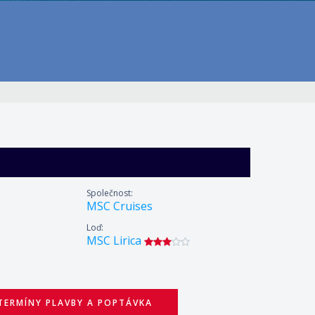
Společnost:
MSC Cruises
Loď:
MSC Lirica
TERMÍNY PLAVBY A POPTÁVKA