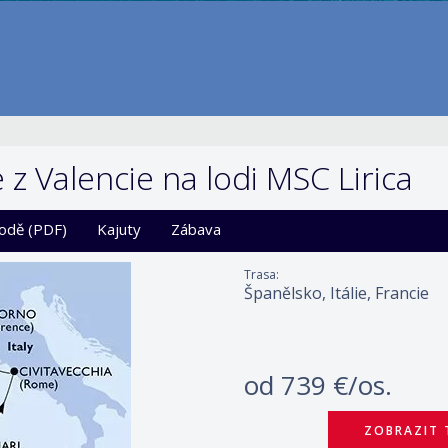
e z Valencie na lodi MSC Lirica
lodě (PDF)
Kajuty
Zábava
Trasa:
Španělsko, Itálie, Francie
od
739 €/os.
ZOBRAZIT 