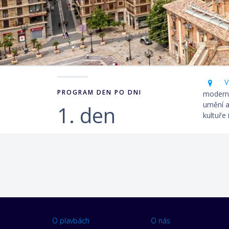
Va
PROGRAM DEN PO DNI
moderní
umění a
1. den
kultuře
O plavbách
O nás