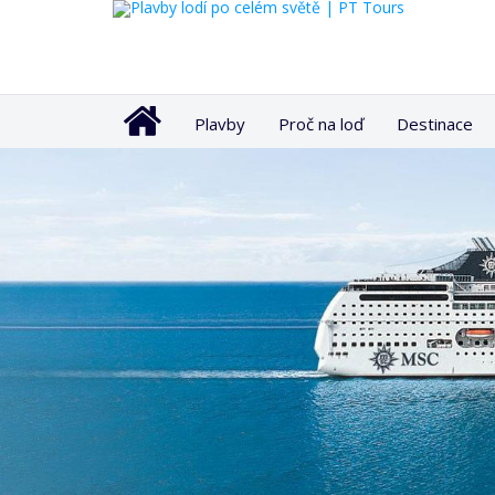
Plavby
Proč na loď
Destinace