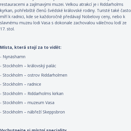
restauracemi a zajímavými muzei. Velkou atrakcí je i Riddarholms
kyrkan, pohřebiště členů švédské královské rodiny. Turisté také často
míří k radnici, kde se každoročně předávají Nobelovy ceny, nebo k
slavnému muzeu lodi Vasa s dokonale zachovalou válečnou lodí ze
17. stol.
Místa, která stojí za to vidět:
- Nynäshamn
- Stockholm – královský palác
- Stockholm – ostrov Riddarholmen
- Stockholm – radnice
- Stockholm – Riddarholms kirkan
- Stockholm – muzeum Vasa
- Stockholm – nábřeží Skeppsbron
Vychutnejte si místní speciality…