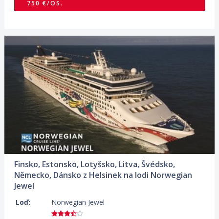
750 €/OS.
16.07.2027 – 24.07.2027
ZOBRAZIT DETAIL
1 385 €/OS.
Finsko, Estonsko, Lotyšsko, Litva, Švédsko,
Německo, Dánsko z Helsinek na lodi Norwegian
Jewel
Loď:
Norwegian Jewel