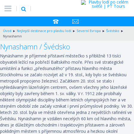
Úvod
Nejlepší destinace pro plavbu lodí
Severní Evropa
Švédsko
Nynashamn
Nynashamn / Švédsko
Nynäshamn je příjemné přístavní městečko s přibližně 13 tisíci
obyvateli ležící na pobřeží Baltského moře. Přes své strategické
umístění a funkci „předsunutého“ přístavu hlavního města
Stockholmu se začalo rozvíjet až v 19. stol., kdy bylo se švédskou
metropolí propojeno železnicí. Začátkem 20. stol. se stalo i
vyhledávaným lázeňským centrem, ovšem všechny jeho lázeňské
objekty byly zavřeny během 1. sv. války. V r. 1912 zde probíhaly
některé olympijské disciplíny během letních olympijských her a ve
stejném období zde začaly vznikat i první průmyslové podniky. Ve 30.
letech 20. stol. byla ve městě otevřena jedna z největších rafinérií ve
Švédsku. Nynäshamn je vzdálen necelých 60 km od hlavního města,
dnes je důležitým obchodním i trajektovým přístavem a zároveň
poklidným městem s příjemnou atmosférou a hezkou okolní