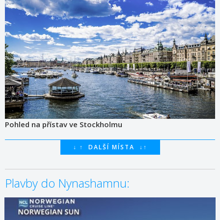
Pohled na přístav ve Stockholmu
↓
↑
DALŠÍ MÍSTA
↓
↑
Plavby do Nynashamnu:
29.08.2026 – 05.09.2026
ZOBRAZIT DETAIL