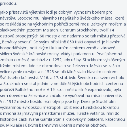
přírodou.
Jako přístaviště výletních lodí je dobrým výchozím bodem pro
návštěvu Stockholmu, hlavního i největšího švédského města, které
se rozkládá se na východním pobřeží země mezi Baltským mořem a
sladkovodním jezerem Mälaren. Centrum Stockholmu tvoří 14
ostrovů propojených 60 mosty a ne nadarmo se tak městu přezdívá
„Benátky severu“. Se svými přibližně 850 tisíci obyvateli je hlavním
hospodářským, politickým i kulturním centrem země a zároveň
sídlem švédské královské rodiny, vlády i parlamentu. První písemná
zmínka o městě pochází z r. 1252, kdy už byl Stockholm vyhlášeným
tržním místem, kde se obchodovalo se železem. Město se začalo
velice rychle rozvíjet a r. 1523 se oficiálně stalo hlavním centrem
Švédského království. V 16. a 17. stol. bylo Švédsko na svém vrcholu
a Stockholm se stal jedním z nejdůležitějších obchodních center na
pobřeží Baltského moře. V 19. stol. město silně expandovalo, byla
sem dovedena železnice a začalo se vyučovat na místní univerzitě.
V r. 1912 město hostilo letní olympijské hry. Dnes je Stockholm
významnou evropskou metropolí i oblíbenou turistickou lokalitou
s mnoha zajímavými památkami i muzei. Turisté většinou míří do
historické části zvané Gamla Stan s královským palácem, katedrálou
sv. Mikuláše i úzkými barevnými ulicemi s mnoha obchody,