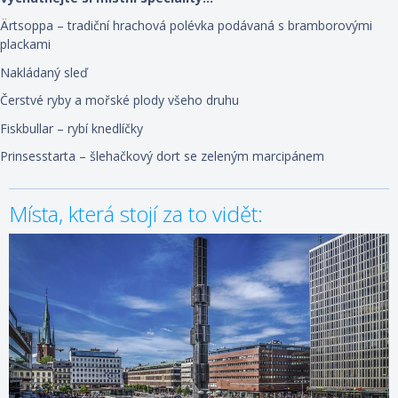
Ärtsoppa – tradiční hrachová polévka podávaná s bramborovými
plackami
Nakládaný sleď
Čerstvé ryby a mořské plody všeho druhu
Fiskbullar – rybí knedlíčky
Prinsesstarta – šlehačkový dort se zeleným marcipánem
Místa, která stojí za to vidět: