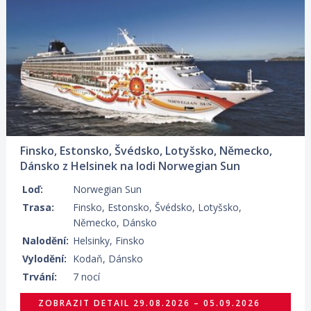
750 €/OS.
Finsko, Estonsko, Švédsko, Lotyšsko, Německo,
Dánsko z Helsinek na lodi Norwegian Sun
Loď:
Norwegian Sun
Trasa:
Finsko, Estonsko, Švédsko, Lotyšsko,
Německo, Dánsko
Nalodění:
Helsinky, Finsko
Vylodění:
Kodaň, Dánsko
Trvání:
7 nocí
ZOBRAZIT DETAIL
29.08.2026 – 05.09.2026