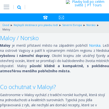
Úvod
Nejlepší destinace pro plavbu lodí
Severní Evropa
Norsko
Maloy
Maloy / Norsko
Maloy
je menší přístavní město na západním pobřeží
Norska
. Lež
na ostrově Vagsoy a patří k významným místům regionu z hlediska
rybolovu i námořní dopravy
. Okolní krajinu zde utvářejí fjordy 
otevřený oceán, které se promítají i do každodenního života místních
obyvatel. Maloy
působí
klidně a kompaktně, s poklidnou
atmosférou menšího pobřežního města.
Co ochutnat v Maloyi?
Gastronomie v Maloy vychází z tradiční norské kuchyně, která stojí
na jednoduchosti a kvalitních surovinách. Typická jsou jídla
připravovaná z ryb, ale nechybí ani domácí recepty, které se v