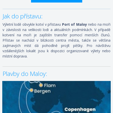
Jak do přístavu:
Výletní lodě obvykle kotví v přístavu
Port of Maloy
nebo na moři
v závislosti na velikosti lodi a aktuálních podmínkách. V případě
kotvení na moři je zajištěn transfer pomocí menších člunů.
Přístav se nachází v blízkosti centra města, takže se většina
zajímavých míst dá pohodlně projít pěšky. Pro návštěvu
vzdálenějších lokalit jsou k dispozici organizované výlety nebo
místní doprava.
Plavby do Maloy:
08.05.2027 – 15.05.2027
ZOBRAZIT DETAIL
779 €/OS.