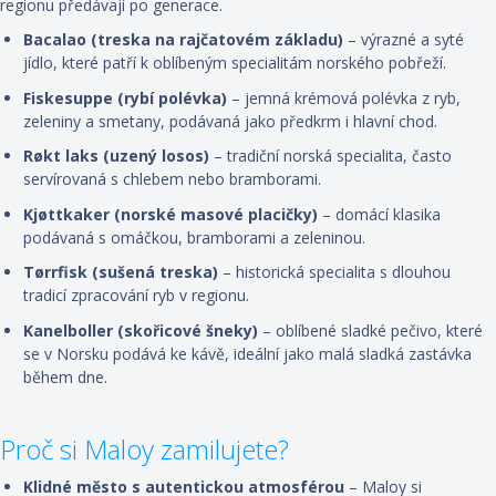
regionu předávají po generace.
Bacalao (treska na rajčatovém základu)
– výrazné a syté
jídlo, které patří k oblíbeným specialitám norského pobřeží.
Fiskesuppe (rybí polévka)
– jemná krémová polévka z ryb,
zeleniny a smetany, podávaná jako předkrm i hlavní chod.
Røkt laks (uzený losos)
– tradiční norská specialita, často
servírovaná s chlebem nebo bramborami.
Kjøttkaker (norské masové placičky)
– domácí klasika
podávaná s omáčkou, bramborami a zeleninou.
Tørrfisk (sušená treska)
– historická specialita s dlouhou
tradicí zpracování ryb v regionu.
Kanelboller (skořicové šneky)
– oblíbené sladké pečivo, které
se v Norsku podává ke kávě, ideální jako malá sladká zastávka
během dne.
Proč si Maloy zamilujete?
Klidné město s autentickou atmosférou
– Maloy si