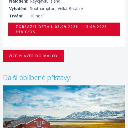
Nalodění:
Reykjavík, Island
Vylodění:
Southampton, Velká Británie
Trvání:
10 nocí
ZOBRAZIT DETAIL
03.09.2026 – 13.09.2026
858 €/OS.
VÍCE PLAVEB DO MALOY
Další oblíbené přístavy: