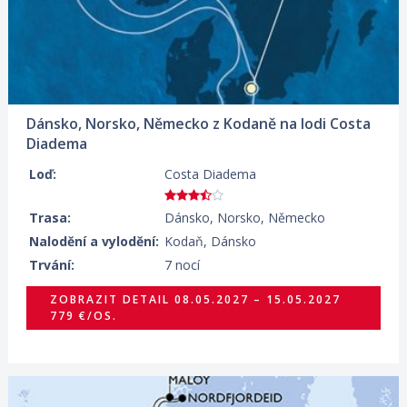
Dánsko, Norsko, Německo z Kodaně na lodi Costa
Diadema
Loď:
Costa Diadema
Trasa:
Dánsko, Norsko, Německo
Nalodění a vylodění:
Kodaň, Dánsko
Trvání:
7 nocí
ZOBRAZIT DETAIL
08.05.2027 – 15.05.2027
779 €/OS.