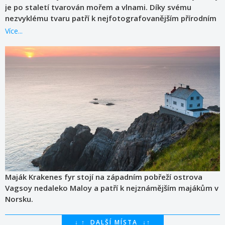
je po staletí tvarován mořem a vlnami. Díky svému
nezvyklému tvaru patří k nejfotografovanějším přírodním
zajímavostem západního Norska.
Více...
Maják Krakenes fyr stojí na západním pobřeží ostrova
Vagsoy nedaleko Maloy a patří k nejznámějším majákům v
Norsku.
↓
↑
DALŠÍ MÍSTA
↓
↑