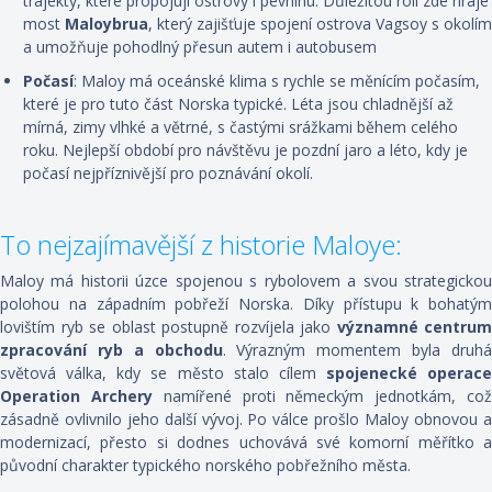
trajekty, které propojují ostrovy i pevninu. Důležitou roli zde hraje
most
Maloybrua
, který zajišťuje spojení ostrova Vagsoy s okolím
a umožňuje pohodlný přesun autem i autobusem
Počasí
: Maloy
má oceánské klima s rychle se měnícím počasím,
které je pro tuto část Norska typické. Léta jsou chladnější až
mírná, zimy vlhké a větrné, s častými srážkami během celého
roku. Nejlepší období pro návštěvu je pozdní jaro a léto, kdy je
počasí nejpříznivější pro poznávání okolí.
To nejzajímavější z historie Maloye:
Maloy má historii úzce spojenou s rybolovem a svou strategickou
polohou na západním pobřeží Norska. Díky přístupu k bohatým
lovištím ryb se oblast postupně rozvíjela jako
významné centrum
zpracování ryb a obchodu
. Výrazným momentem byla druh
světová válka, kdy se město stalo cílem
spojenecké operace
Operation Archery
namířené proti německým jednotkám, co
zásadně ovlivnilo jeho další vývoj. Po válce prošlo Maloy obnovou a
modernizací, přesto si dodnes uchovává své komorní měřítko a
původní charakter typického norského pobřežního města.