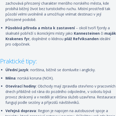
zachovává přirozený charakter menšího norského města, kde
probíhá běžný život bez turistického ruchu. Místní prostředí tak
působí velmi uvolněně a umožňuje vnímat destinaci v její
přirozené podobě.
Působivá příroda a místa k zastavení
– okolí tvoří fjordy a
skalnaté pobřeží s ikonickými místy jako
Kannesteinen
či
maják
Krakenes fyr
, doplněné o klidnou
pláž Refviksanden
ideální
pro odpočinek.
Praktické tipy:
Úřední jazyk
:
norština, běžně se domluvíte i anglicky
.
Měna
:
norská koruna (NOK).
Otevírací hodiny
:
Obchody mají zpravidla otevřeno v pracovních
dnech přibližně od rána do pozdního odpoledne, v sobotu bývá
provoz zkrácený a v neděli je většina služeb uzavřena. Restaurace
fungují podle sezóny a příjezdů návštěvníků.
Veřejná doprava
:
Region je napojen na autobusové spoje a