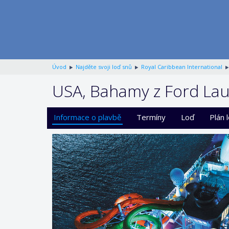
Úvod
Najděte svoji loď snů
Royal Caribbean International
USA, Bahamy z Ford Laud
Informace o plavbě
Termíny
Loď
Plán 