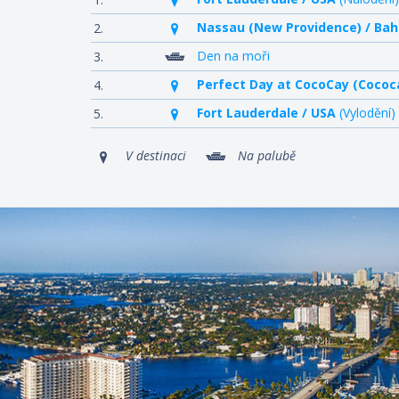
Nassau (New Providence) / Ba
2.
Den na moři
3.
Perfect Day at CocoCay (Cococ
4.
Fort Lauderdale / USA
(Vylodění)
5.
V destinaci
Na palubě