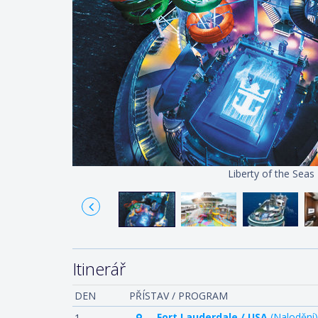
Liberty of the Seas
Itinerář
DEN
PŘÍSTAV / PROGRAM
Fort Lauderdale / USA
(Nalodění)
1.