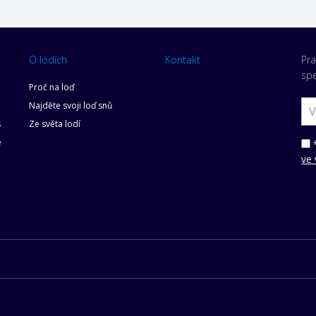
O lodích
Kontakt
Pra
spe
Proč na loď
Najděte svoji loď snů
s
Ze světa lodí
e
*
ve 