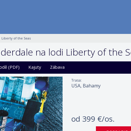
Liberty of the Seas
erdale na lodi Liberty of the 
lodě (PDF)
Kajuty
Zábava
Trasa:
USA, Bahamy
od
399 €/os.