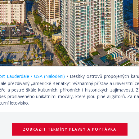
rt Lauderdale / USA (Nalodění)
/ Desítky ostrovů propojených kanály
ale přezdívaný „americké Benátky“. Významný přístav a univerzitní ce
ře a pestré škále kulturních, přírodních i historických zajímavostí
des proslaveného unikátními močály, které jsou plné aligátorů. Za ná
turní letovisko.
ZOBRAZIT TERMÍNY PLAVBY A POPTÁVKA