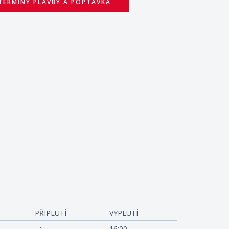
TERMÍNY PLAVBY A POPTÁVKA
berty of the Seas
PŘIPLUTÍ
VYPLUTÍ
--:--
16:00