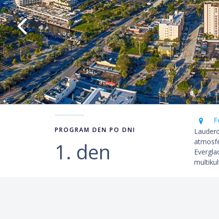
Fo
PROGRAM DEN PO DNI
Lauderd
atmosfé
1. den
Evergla
multikul