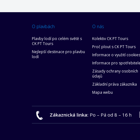
O plavbách
O nás
Plavby lodí po celém světě s
Kolektiv CK PT Tours
CK PT Tours
Proč plout s CK PT Tours
Nejlepší destinace pro plavbu
Informace o využití cookie
lodí
Informace pro spotřebitel
Zásady ochrany osobních
údajů
Základní práva zákazníka
Mapa webu
Zákaznická linka:
Po – Pá od 8 – 16 h