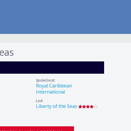
Seas
Společnost:
Royal Caribbean
International
Loď:
Liberty of the Seas