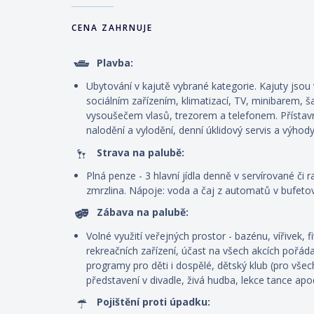
CENA ZAHRNUJE
Plavba:
Ubytování v kajutě vybrané kategorie. Kajuty js
sociálním zařízením, klimatizací, TV, minibarem, š
vysoušečem vlasů, trezorem a telefonem. P
řístav
nalodění a vylodění, denní úklidový servis
a výhody
Strava na palubě:
Plná penze - 3 hlavní jídla denně v servírované či r
zmrzlina. Nápoje: voda a čaj z automatů v bufeto
Zábava na palubě:
Volné využití veřejných prostor - bazénu, vířivek, 
rekreačních zařízení, účast na všech akcích pořád
programy pro děti i dospělé, dětský klub (pro všec
představení v divadle, živá hudba, lekce tance apo
Pojištění proti úpadku: