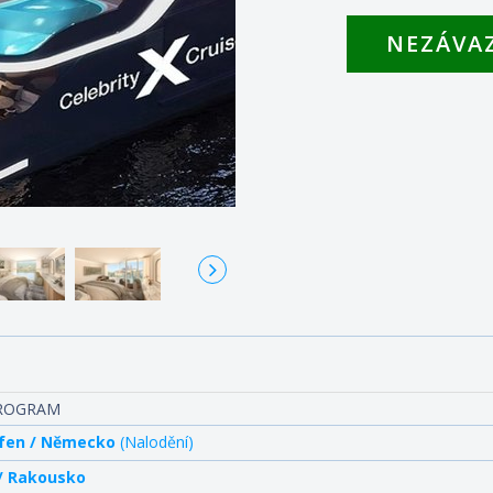
NEZÁVA
Kajuta s výhlede
PROGRAM
ofen / Německo
(Nalodění)
 / Rakousko