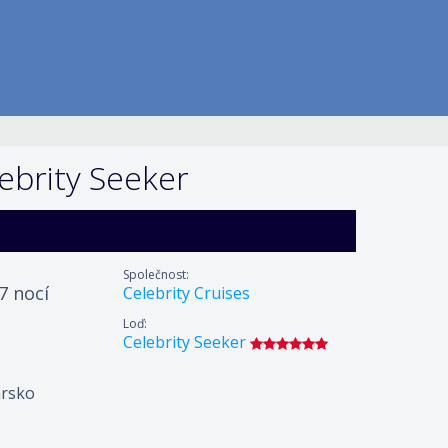
ebrity Seeker
Společnost:
 7 nocí
Celebrity Cruises
Loď:
Celebrity Seeker
rsko