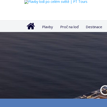
Plavby
Proč na loď
Destinace