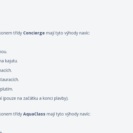
lkonem třídy
Concierge
mají tyto výhody navíc:
nou.
na kajutu.
nacích.
stauracích.
plutím.
í (pouze na začátku a konci plavby).
lkonem třídy
AquaClass
mají tyto výhody navíc:
a.