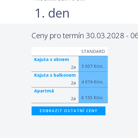
1. den
Ceny pro termín 30.03.2028 - 06
STANDARD
Kajuta s oknem
3 007 €/os.
2a
Kajuta s balkonem
4 074 €/os.
2a
Apartmá
6 155 €/os.
2a
ZOBRAZIT OSTATNÍ CENY