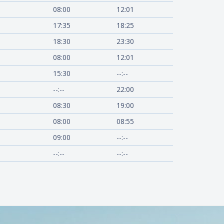
08:00
12:01
17:35
18:25
18:30
23:30
08:00
12:01
15:30
--:--
Kaju
--:--
22:00
08:30
19:00
08:00
08:55
09:00
--:--
--:--
--:--