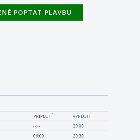
ZNĚ POPTAT PLAVBU
m River View - Celebrity Seeker
PŘIPLUTÍ
VYPLUTÍ
--:--
20:00
06:00
23:30