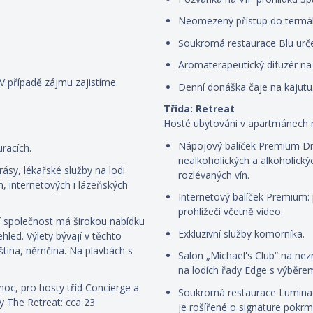
Neomezený přístup do termál
Soukromá restaurace Blu určen
Aromaterapeutický difuzér na 
 V případě zájmu zajistíme.
Denní donáška čaje na kajutu
Třída: Retreat
Hosté ubytováni v apartmánech m
Nápojový balíček Premium Dr
racích.
nealkoholických a alkoholickýc
rásy, lékařské služby na lodi
rozlévaných vín.
, internetových i lázeňských
Internetový balíček Premium:
prohlížeči včetně video.
ní společnost má širokou nabídku
Exkluzivní služby komorníka.
led. Výlety bývají v těchto
uzština, němčina. Na plavbách s
Salon „Michael's Club“ na ne
na lodích řady Edge s výběre
noc, pro hosty tříd Concierge a
Soukromá restaurace Luminae
y The Retreat: cca 23
je rošířené o signature pok