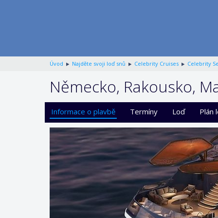
Úvod
Najděte svoji loď snů
Celebrity Cruises
Celebrity S
Německo, Rakousko, Maď
Informace o plavbě
Termíny
Loď
Plán 