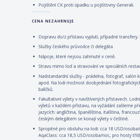
Pojištění CK proti úpadku u pojišťovny Generali.
CENA NEZAHRNUJE
Dopravu do/z přístavu vyplutí, případné transfery.
Služby českého průvodce či delegáta
Nápoje, které nejsou zahrnuté v ceně.
Stravu mimo loď a stravování ve speciálních restau
Nadstandardní služby - prádelna, fotograf, salón k
apod. Na lodi možnost doobjednání fotografických
balíčků.
Fakultativní výlety v navštívených přístavech. Lod
výletů v každém přístavu, na vyžádání zašleme přeh
jazycích: angličtina, španělština, italština, franco
českým delegátem se konají výlety v češtině.
Spropitné pro obsluhu na lodi: cca 18 USD/osoba/
AqaClass: cca 18,5 USD/osoba/noc, pro hosty tříd