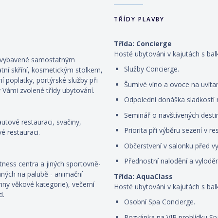
TŘÍDY PLAVBY
Třída: Concierge
Hosté ubytováni v kajutách s ba
ou vybavené samostatným
Služby Concierge.
atní skříní, kosmetickým stolkem,
ní poplatky, portýrské služby při
Šumivé víno a ovoce na uvíta
 Vámi zvolené třídy ubytování.
Odpolední donáška sladkostí 
Seminář o navštívených desti
autové restauraci, svačiny,
Priorita při výběru sezení v re
vé restauraci.
Občerstvení v salonku před vy
Přednostní nalodění a vyloděn
fitness centra a jiných sportovně-
aných na palubě - animační
Třída: AquaClass
hny věkové kategorie), večerní
Hosté ubytováni v kajutách s ba
d.
Osobní Spa Concierge.
Pozvánka na VIP prohlídku Sp