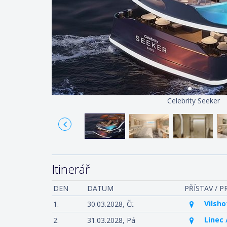
Celebrity Seeker
Itinerář
DEN
DATUM
PŘÍSTAV / 
Vilsh
1.
30.03.2028,
Čt
Linec
2.
31.03.2028,
Pá