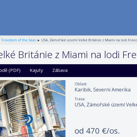
Freedom of the Seas
USA, Zámořské území Velké Británie z Miami na lodi Free
ké Británie z Miami na lodi Fr
lodě (PDF)
Kajuty
Zábava
Oblast:
Karibik, Severní Amerika
Trasa:
USA, Zámořské území Velké
od
470 €/os.