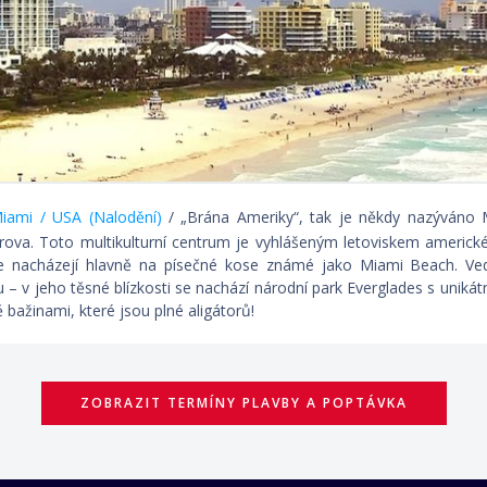
ami / USA (Nalodění)
/ „Brána Ameriky“, tak je někdy nazýváno 
rova. Toto multikulturní centrum je vyhlášeným letoviskem americké
e nacházejí hlavně na písečné kose známé jako Miami Beach. Vedle
ou – v jeho těsné blízkosti se nachází národní park Everglades s uni
 bažinami, které jsou plné aligátorů!
ZOBRAZIT TERMÍNY PLAVBY A POPTÁVKA