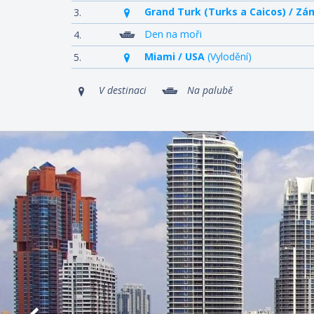
Grand Turk (Turks a Caicos) / Zá
3.
Den na moři
4.
Miami / USA
(Vylodění)
5.
V destinaci
Na palubě