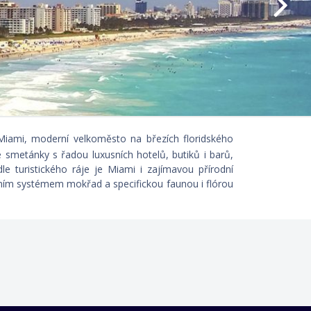
Miami, moderní velkoměsto na březích floridského
 smetánky s řadou luxusních hotelů, butiků i barů,
 turistického ráje je Miami i zajímavou přírodní
kátním systémem mokřad a specifickou faunou i flórou