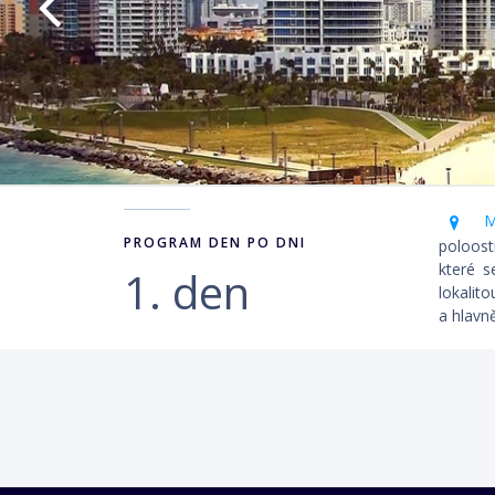
Mi
PROGRAM DEN PO DNI
poloost
které s
1. den
lokalit
a hlavně