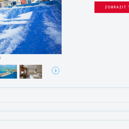
ZOBRAZIT 
s
Fre