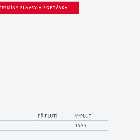
TERMÍNY PLAVBY A POPTÁVKA
edom of the Seas
PŘIPLUTÍ
VYPLUTÍ
--:--
16:30
--:--
--:--