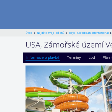
Úvod
Najděte svoji loď snů
Royal Caribbean International
USA, Zámořské území Vel
Informace o plavbě
Termíny
Loď
Plán 