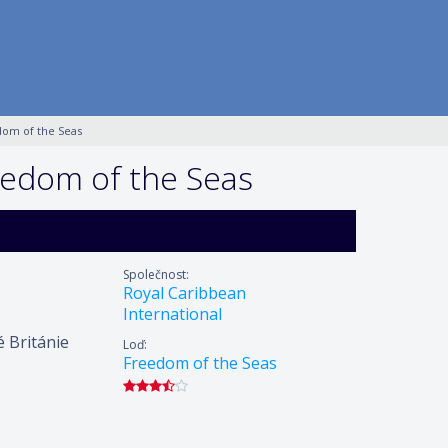
dom of the Seas
eedom of the Seas
Společnost:
Royal Caribbean
International
 Británie
Loď:
Freedom of the Seas