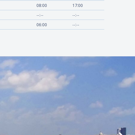
08:00
17:00
--:--
--:--
06:00
--:--