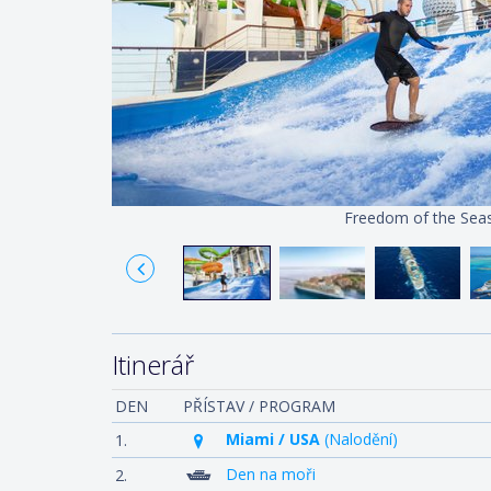
Freedom of the Sea
Itinerář
DEN
PŘÍSTAV / PROGRAM
Miami / USA
(Nalodění)
1.
Den na moři
2.