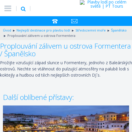
Úvod
Nejlepší destinace pro plavbu lodí
Středozemní moře
Španělsko
Proplouvání zálivem u ostrova Formentera
Proplouvání zálivem u ostrova Formentera
/ Španělsko
Prožijte vzrušující západ slunce u Formentery, jednoho z Baleárských
ostrovů. Nechte se vtáhnout do pulzující atmosféry na palubě lodi s
koktejly a hudbou od těch nejlepších ostrovních DJ´s.
Další oblíbené přístavy: