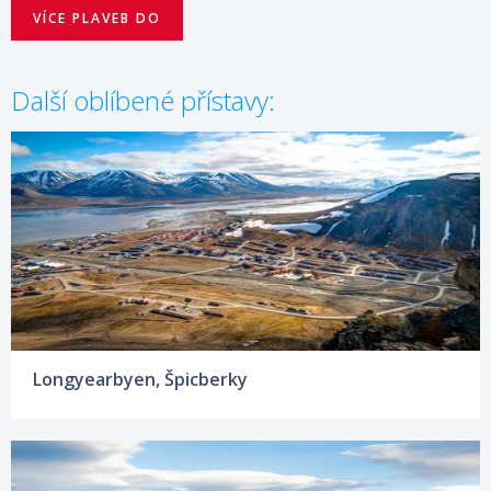
VÍCE PLAVEB DO
Další oblíbené přístavy:
Longyearbyen, Špicberky