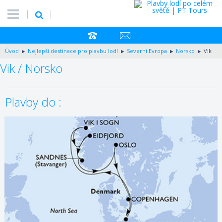
Úvod
Nejlepší destinace pro plavbu lodí
Severní Evropa
Norsko
Vik
Vik / Norsko
Plavby do :
12.09.2027 – 19.09.2027
ZOBRAZIT DETAIL
889 €/OS.