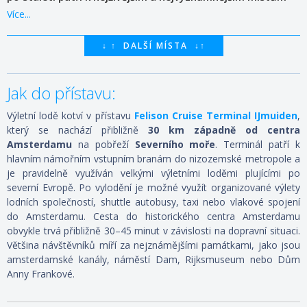
nizozemské metropole.
Více...
↓
↑
DALŠÍ MÍSTA
↓
↑
Jak do přístavu:
Výletní lodě kotví v přístavu
Felison Cruise Terminal IJmuiden
,
který se nachází přibližně
30 km západně od centra
Amsterdamu
na pobřeží
Severního moře
. Terminál patří k
hlavním námořním vstupním branám do nizozemské metropole a
je pravidelně využíván velkými výletními loděmi plujícími po
severní Evropě.
Po vylodění je možné využít organizované výlety
lodních společností, shuttle autobusy, taxi nebo vlakové spojení
do Amsterdamu. Cesta do historického centra Amsterdamu
obvykle trvá přibližně 30–45 minut v závislosti na dopravní situaci.
Většina návštěvníků míří za nejznámějšími památkami, jako jsou
amsterdamské kanály, náměstí Dam, Rijksmuseum nebo Dům
Anny Frankové.