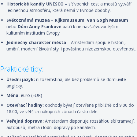
Historické kanály UNESCO
– síť vodních cest a mostů vytváří
jedinečnou atmosféru, která nemá v Evropě obdoby.
Světoznámá muzea
–
Rijksmuseum
,
Van Gogh Museum
nebo
Dům Anny Frankové
patří k nejnavštěvovanějším
kulturním institucím Evropy.
Jedinečný charakter města
– Amsterdam spojuje historii,
umění, moderní životní styl i pověstnou nizozemskou otevřenost.
Praktické tipy:
Úřední jazyk:
nizozemština, ale bez problémů se domluvíte
anglicky.
Měna:
euro (EUR)
Otevírací hodiny:
obchody bývají otevřené přibližně od 9:00 do
18:00, ve větších nákupních zónách často déle.
Veřejná doprava:
Amsterdam disponuje rozsáhlou sítí tramvají,
autobusů, metra i lodní dopravy po kanálech.