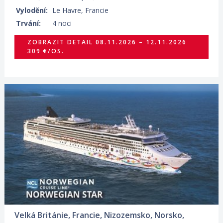
Vylodění:
Le Havre, Francie
Trvání:
4 noci
ZOBRAZIT DETAIL
08.11.2026 – 12.11.2026
309 €/OS.
09.05.2027 – 16.05.2027
ZOBRAZIT DETAIL
984 €/OS.
Velká Británie, Francie, Nizozemsko, Norsko,