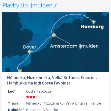
Plavby do IJmuidenu:
08.11.2026 – 12.11.2026
ZOBRAZIT DETAIL
309 €/OS.
Německo, Nizozemsko, Velká Británie, Francie z
Hamburku na lodi Costa Favolosa
Loď:
Costa Favolosa
Trasa:
Německo, Nizozemsko, Velká Británie, Francie
Nalodění:
Hamburk, Německo