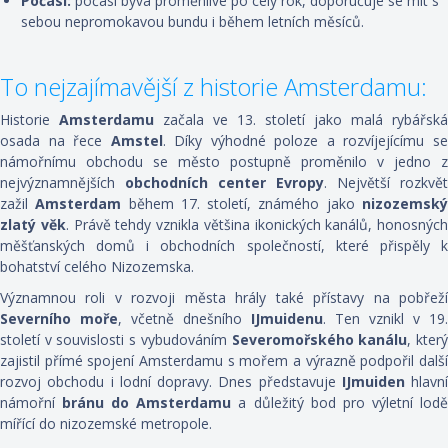
Počasí:
počasí bývá proměnlivé po celý rok, doporučuje se mít s
sebou nepromokavou bundu i během letních měsíců.
To nejzajímavější z historie Amsterdamu:
Historie
Amsterdamu
začala ve 13. století jako malá rybářská
osada na řece
Amstel
. Díky výhodné poloze a rozvíjejícímu s
námořnímu obchodu se město postupně proměnilo v jedno z
nejvýznamnějších
obchodních center Evropy
. Největší rozkvět
zažil
Amsterdam
během 17. století, známého jako
nizozemsk
zlatý věk
. Právě tehdy vznikla většina ikonických kanálů, honosných
měšťanských domů i obchodních společností, které přispěly k
bohatství celého Nizozemska.
Významnou roli v rozvoji města hrály také přístavy na pobřeží
Severního moře
, včetně dnešního
IJmuidenu
. Ten vznikl v 19.
století v souvislosti s vybudováním
Severomořského kanálu
, kter
zajistil přímé spojení Amsterdamu s mořem a výrazně podpořil další
rozvoj obchodu i lodní dopravy. Dnes představuje
IJmuiden
hlavní
námořní
bránu do Amsterdamu
a důležitý bod pro výletní lod
mířící do nizozemské metropole.