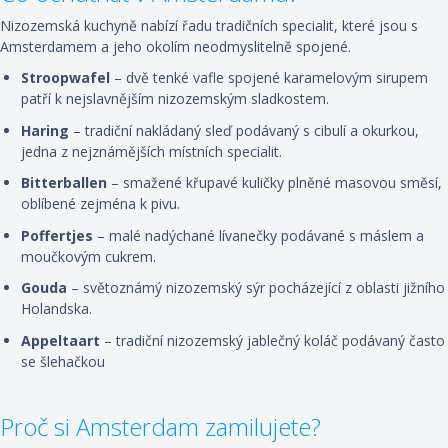
Nizozemská kuchyně nabízí řadu tradičních specialit, které jsou s
Amsterdamem a jeho okolím neodmyslitelně spojené.
Stroopwafel
– dvě tenké vafle spojené karamelovým sirupem
patří k nejslavnějším nizozemským sladkostem.
Haring
– tradiční nakládaný sleď podávaný s cibulí a okurkou,
jedna z nejznámějších místních specialit.
Bitterballen
– smažené křupavé kuličky plněné masovou směsí,
oblíbené zejména k pivu.
Poffertjes
– malé nadýchané lívanečky podávané s máslem a
moučkovým cukrem.
Gouda
– světoznámý nizozemský sýr pocházející z oblasti jižního
Holandska.
Appeltaart
– tradiční nizozemský jablečný koláč podávaný často
se šlehačkou
Proč si Amsterdam zamilujete?