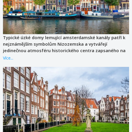
Typické úzké domy lemující amsterdamské kanály patří k
nejznámějším symbolům Nizozemska a vytvářejí
jedinečnou atmosféru historického centra zapsaného na
seznamu UNESCO.
Více...