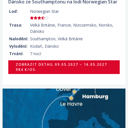
Dánsko ze Southamptonu na lodi Norwegian Star
Loď:
Norwegian Star
Trasa:
Velká Británie, Francie, Nizozemsko, Norsko,
Dánsko
Nalodění:
Southampton, Velká Británie
Vylodění:
Kodaň, Dánsko
Trvání:
7 nocí
ZOBRAZIT DETAIL
09.05.2027 – 16.05.2027
984 €/OS.
08.11.2026 – 18.11.2026
ZOBRAZIT DETAIL
709 €/OS.