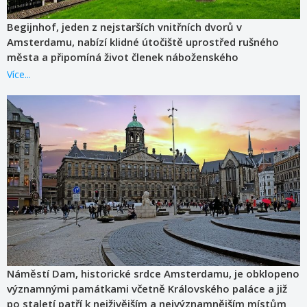
Begijnhof, jeden z nejstarších vnitřních dvorů v
Amsterdamu, nabízí klidné útočiště uprostřed rušného
města a připomíná život členek náboženského
společenství bekyní, které zde žily již od středověku.
Více...
Náměstí Dam, historické srdce Amsterdamu, je obklopeno
významnými památkami včetně Královského paláce a již
po staletí patří k nejživějším a nejvýznamnějším místům