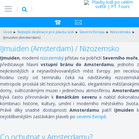
Úvod
Nejlepší destinace pro plavbu lodí
Severní Evropa
Nizozemsko
IJmuiden (Amsterdam)
IJmuiden (Amsterdam) / Nizozemsko
IJmuiden
, moderní
nizozemský
přístav na pobřeží
Severního moře
představuje hlavní
vstupní bránu do Amsterdamu
, jednoho 
nejkrásnějších a nejnavštěvovanějších měst Evropy. Jen necelou
hodinu cesty od terminálu čeká na návštěvníky nizozemská
metropole proslulá sítí historických kanálů, elegantními měšťanskými
domy, světoznámými muzei i jedinečnou atmosférou.
Amsterdam
bývá často přirovnáván k
Benátkám severu
a nabízí dokonalou
kombinaci historie, kultury, umění i moderního městského života.
Právě díky snadné dostupnosti
Amsterdamu
patří
IJmuiden
nejoblíbenějším zastávkám plaveb po
severní Evropě
.
Co ochutnat v Amsterdamu?