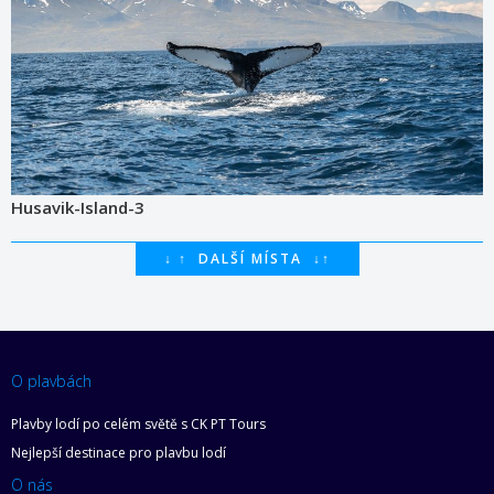
Husavik-Island-3
↓
↑
DALŠÍ MÍSTA
↓
↑
O plavbách
Plavby lodí po celém světě s CK PT Tours
Nejlepší destinace pro plavbu lodí
O nás