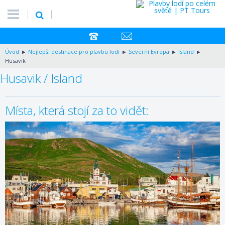
Úvod
Nejlepší destinace pro plavbu lodí
Severní Evropa
Island
Husavik
Husavik / Island
Místa, která stojí za to vidět: