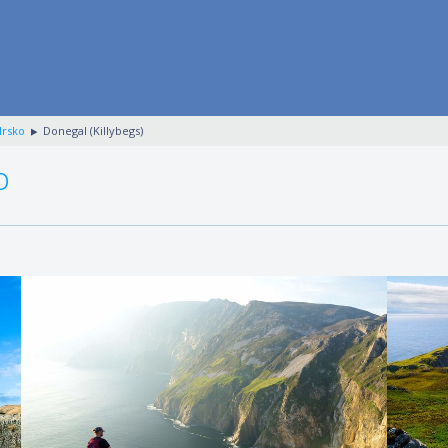
Irsko
Donegal (Killybegs)
o