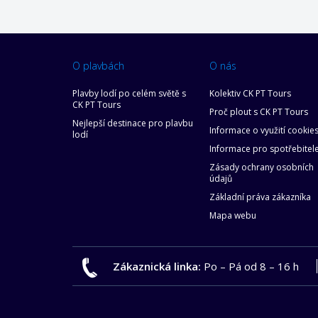
O plavbách
O nás
Plavby lodí po celém světě s
Kolektiv CK PT Tours
CK PT Tours
Proč plout s CK PT Tours
Nejlepší destinace pro plavbu
Informace o využití cookie
lodí
Informace pro spotřebitel
Zásady ochrany osobních
údajů
Základní práva zákazníka
Mapa webu
Zákaznická linka:
Po – Pá od 8 – 16 h