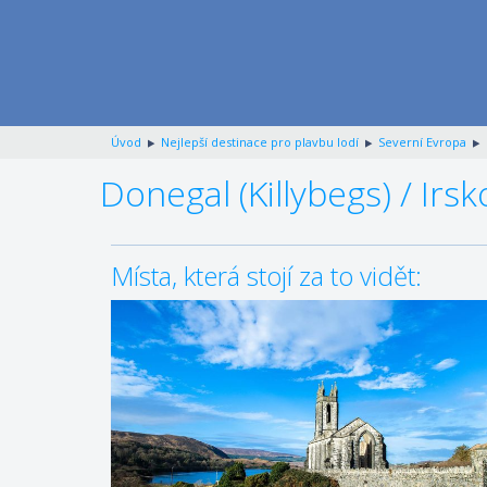
Úvod
Nejlepší destinace pro plavbu lodí
Severní Evropa
Donegal (Killybegs) / Irsk
Místa, která stojí za to vidět: