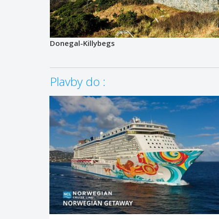
Donegal-Killybegs
Plavby do :
ZOBRAZIT DETAIL
28.04.2028 – 14.05.2028
2 205 €/OS.