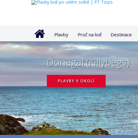
Plavby
Proč na loď
Destinace
Donegal (Killybegs)
PLAVBY V OKOLÍ