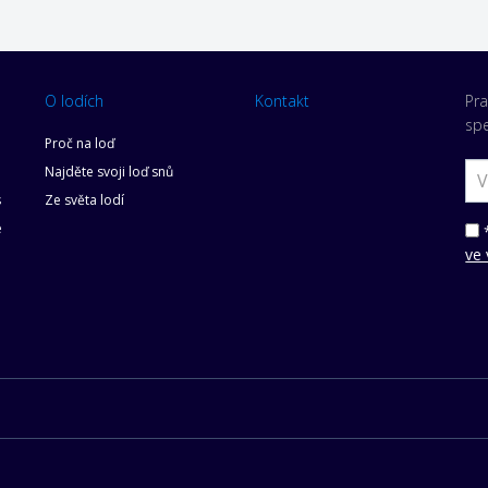
O lodích
Kontakt
Pra
spe
Proč na loď
Najděte svoji loď snů
s
Ze světa lodí
e
*
ve 