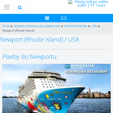
Úvod
Nejlepší destinace pro plavbu lodí
Severní Amerika
USA
Newport (Rhode Island)
Newport (Rhode Island) / USA
Plavby do Newportu:
27.09.2026 – 04.10.2026
ZOBRAZIT DETAIL
760 €/OS.