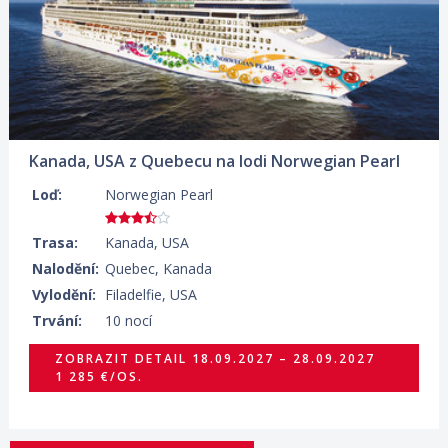
Kanada, USA z Quebecu na lodi Norwegian Pearl
Loď:
Norwegian Pearl
Trasa:
Kanada, USA
Nalodění:
Quebec, Kanada
Vylodění:
Filadelfie, USA
Trvání:
10 nocí
ZOBRAZIT DETAIL
18.09.2027 – 28.09.2027
1 285 €/OS.