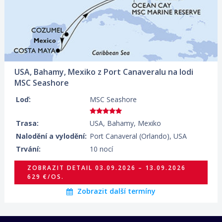
01.10.2026 – 11.10.2026
ZOBRAZIT DETAIL
569 €/OS.
15.10.2026 – 25.10.2026
ZOBRAZIT DETAIL
509 €/OS.
USA, Bahamy, Mexiko z Port Canaveralu na lodi
MSC Seashore
Loď:
MSC Seashore
Trasa:
USA, Bahamy, Mexiko
Nalodění a vylodění:
Port Canaveral (Orlando), USA
Trvání:
10 nocí
ZOBRAZIT DETAIL
03.09.2026 – 13.09.2026
629 €/OS.
Zobrazit další termíny