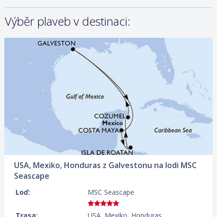
Výběr plaveb v destinaci:
09.08.2026 – 16.08.2026
ZOBRAZIT DETAIL
499 €/OS.
16.08.2026 – 23.08.2026
ZOBRAZIT DETAIL
389 €/OS.
23.08.2026 – 30.08.2026
ZOBRAZIT DETAIL
279 €/OS.
30.08.2026 – 06.09.2026
ZOBRAZIT DETAIL
279 €/OS.
USA, Mexiko, Honduras z Galvestonu na lodi MSC
06.09.2026 – 13.09.2026
ZOBRAZIT DETAIL
Seascape
339 €/OS.
Loď:
MSC Seascape
13.09.2026 – 20.09.2026
ZOBRAZIT DETAIL
309 €/OS.
Trasa:
USA, Mexiko, Honduras