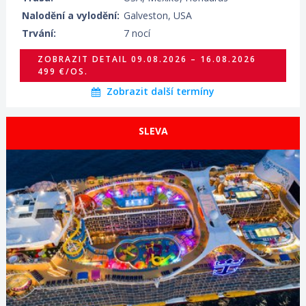
20.09.2026 – 27.09.2026
ZOBRAZIT DETAIL
Nalodění a vylodění:
Galveston, USA
319 €/OS.
Trvání:
7 nocí
ZOBRAZIT DETAIL
09.08.2026 – 16.08.2026
499 €/OS.
Zobrazit další termíny
SLEVA
ZOBRAZIT DETAIL
07.08.2026 – 14.08.2026
564 €/OS.
ZOBRAZIT DETAIL
10.08.2026 – 17.08.2026
617 €/OS.
ZOBRAZIT DETAIL
14.08.2026 – 21.08.2026
526 €/OS.
ZOBRAZIT DETAIL