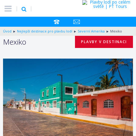
Úvod
Nejlepší destinace pro plavbu lodí
Severní Amerika
Mexiko
Mexiko
PLAVBY V DESTINACI