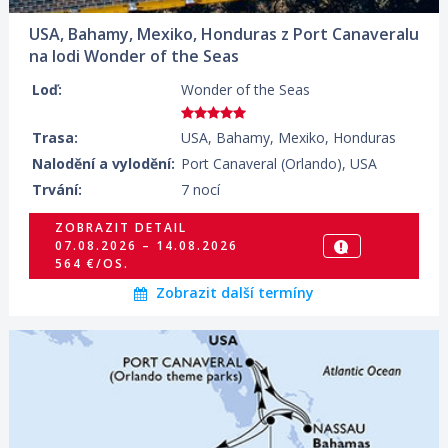
17.08.2026 – 24.08.2026
578 €/OS.
USA, Bahamy, Mexiko, Honduras z Port Canaveralu
na lodi Wonder of the Seas
ZOBRAZIT DETAIL
21.08.2026 – 28.08.2026
Loď:
Wonder of the Seas
553 €/OS.
Trasa:
USA, Bahamy, Mexiko, Honduras
ZOBRAZIT DETAIL
28.08.2026 – 04.09.2026
Nalodění a vylodění:
Port Canaveral (Orlando), USA
551 €/OS.
Trvání:
7 nocí
ZOBRAZIT DETAIL
ZOBRAZIT DETAIL
04.09.2026 – 11.09.2026
07.08.2026 – 14.08.2026
645 €/OS.
564 €/OS.
Zobrazit další termíny
03.09.2026 – 13.09.2026
ZOBRAZIT DETAIL
629 €/OS.
17.09.2026 – 27.09.2026
ZOBRAZIT DETAIL
599 €/OS.