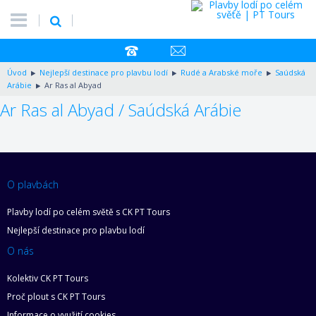
Úvod
Nejlepší destinace pro plavbu lodí
Rudé a Arabské moře
Saúdská
Arábie
Ar Ras al Abyad
Ar Ras al Abyad / Saúdská Arábie
O plavbách
Plavby lodí po celém světě s CK PT Tours
Nejlepší destinace pro plavbu lodí
O nás
Kolektiv CK PT Tours
Proč plout s CK PT Tours
Informace o využití cookies