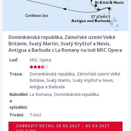
29.11.2027 – 06.12.2027
ZOBRAZIT DETAIL
559 €/OS.
13.12.2027 – 20.12.2027
ZOBRAZIT DETAIL
629 €/OS.
Dominikánská republika, Zámořské území Velké
27.12.2027 – 03.01.2028
ZOBRAZIT DETAIL
Británie, Svatý Martin, Svatý Kryštof a Nevis,
1 419 €/OS.
Antigua a Barbuda z La Romany na lodi MSC Opera
10.01.2028 – 17.01.2028
ZOBRAZIT DETAIL
Loď:
MSC Opera
559 €/OS.
24.01.2028 – 31.01.2028
ZOBRAZIT DETAIL
Trasa:
Dominikánská republika, Zámořské území Velké
609 €/OS.
Británie, Svatý Martin, Svatý Kryštof a Nevis,
Antigua a Barbuda
Nalodění
La Romana, Dominikánská republika
a
vylodění:
Trvání:
7 nocí
ZOBRAZIT DETAIL
29.03.2027 – 05.04.2027