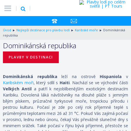
Úvod
Nejlepší destinace pro plavbu lodí
Karibské moře
Dominikánská
republika
Dominikánská republika
PLAVBY V DESTINACI
Dominikánská republika
leží na ostrově
Hispaniola
v
Karibském moři
, který sdílí s
Haiti
. Nachází se ve východní části
Velkých Antil
a patří k nejoblíbenějším exotickým destinacím
Karibiku. Dovolená láká návštěvníky na dlouhé pláže s jemným
bílým pískem, průzračné tyrkysové moře, tropickou přírodu i
pestrou kulturu. Počasí je zde po celý rok příjemně teplé s
průměrnými teplotami mezi 26 až 31 °C. Pokud Vás zajímá počasí
v prosinci, lednu nebo únoru, čekají Vás převážně slunečné dny s
minimem srážek. Také počasí v říjnu bývá příjemné, přestože se