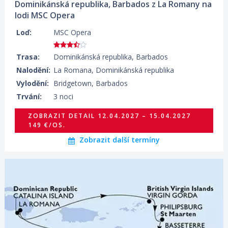
Dominikánská republika, Barbados z La Romany na
lodi MSC Opera
Loď:
MSC Opera
Trasa:
Dominikánská republika, Barbados
Nalodění:
La Romana, Dominikánská republika
Vylodění:
Bridgetown, Barbados
Trvání:
3 noci
ZOBRAZIT DETAIL
12.04.2027 – 15.04.2027
149 €/OS.
Zobrazit další termíny
29.03.2027 – 05.04.2027
ZOBRAZIT DETAIL
749 €/OS.
15.11.2027 – 22.11.2027
ZOBRAZIT DETAIL
499 €/OS.