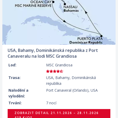
05.12.2026 – 12.12.2026
ZOBRAZIT DETAIL
329 €/OS.
19.12.2026 – 26.12.2026
ZOBRAZIT DETAIL
599 €/OS.
02.01.2027 – 09.01.2027
ZOBRAZIT DETAIL
389 €/OS.
USA, Bahamy, Dominikánská republika z Port
16.01.2027 – 23.01.2027
ZOBRAZIT DETAIL
Canaveralu na lodi MSC Grandiosa
349 €/OS.
Loď:
MSC Grandiosa
30.01.2027 – 06.02.2027
ZOBRAZIT DETAIL
379 €/OS.
Trasa:
USA, Bahamy, Dominikánská
27.02.2027 – 06.03.2027
ZOBRAZIT DETAIL
republika
359 €/OS.
Nalodění a
Port Canaveral (Orlando), USA
vylodění:
Trvání:
7 nocí
ZOBRAZIT DETAIL
21.11.2026 – 28.11.2026
419 €/OS.