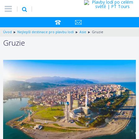
Úvod
Nejlepší destinace pro plavbu lodí
Asie
Gruzie
Gruzie