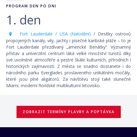
PROGRAM DEN PO DNI
1. den
Fort Lauderdale / USA (Nalodění)
/ Desítky ostrovů
propojených kanály, vily, jachty i písečné karibské pláže – to je
Fort Lauderdale přezdívaný „americké Benátky“. Významný
přístav a univerzitní centrum láká velké množství turistů díky
své uvolněné atmosféře a pestré škále kulturních, přírodních i
historických zajímavostí. Z města se snadno dostanete i do
národního parku Everglades proslaveného unikátními močály,
které jsou plné aligátorů. Za návštěvu stojí také slunečné
Miami, moderní floridské multikulturní letovisko.
ZOBRAZIT TERMÍNY PLAVBY A POPTÁVKA