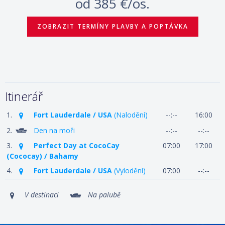
od
385 €/os.
ZOBRAZIT TERMÍNY PLAVBY A POPTÁVKA
Itinerář
1.
Fort Lauderdale / USA
(Nalodění)
--:--
16:00
2.
Den na moři
--:--
--:--
3.
Perfect Day at CocoCay
07:00
17:00
(Cococay) / Bahamy
4.
Fort Lauderdale / USA
(Vylodění)
07:00
--:--
V destinaci
Na palubě