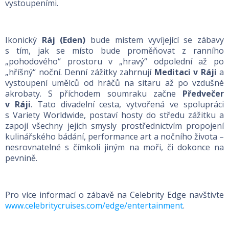
vystoupeními.
Ikonický
Ráj (Eden)
bude místem vyvíjející se zábavy
s tím, jak se místo bude proměňovat z ranního
„pohodového“ prostoru v „hravý“ odpolední až po
„hříšný“ noční. Denní zážitky zahrnují
Meditaci v Ráji
a
vystoupení umělců od hráčů na sitaru až po vzdušné
akrobaty. S příchodem soumraku začne
Předvečer
v Ráji
. Tato divadelní cesta, vytvořená ve spolupráci
s Variety Worldwide, postaví hosty do středu zážitku a
zapojí všechny jejich smysly prostřednictvím propojení
kulinářského bádání, performance art a nočního života –
nesrovnatelné s čímkoli jiným na moři, či dokonce na
pevnině.
Pro více informací o zábavě na Celebrity Edge navštivte
www.celebritycruises.com/edge/entertainment
.