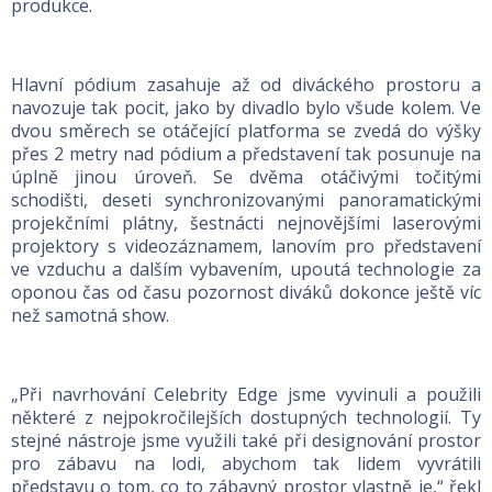
produkce.
Hlavní pódium zasahuje až od diváckého prostoru a
navozuje tak pocit, jako by divadlo bylo všude kolem. Ve
dvou směrech se otáčející platforma se zvedá do výšky
přes 2 metry nad pódium a představení tak posunuje na
úplně jinou úroveň. Se dvěma otáčivými točitými
schodišti, deseti synchronizovanými panoramatickými
projekčními plátny, šestnácti nejnovějšími laserovými
projektory s videozáznamem, lanovím pro představení
ve vzduchu a dalším vybavením, upoutá technologie za
oponou čas od času pozornost diváků dokonce ještě víc
než samotná show.
„Při navrhování Celebrity Edge jsme vyvinuli a použili
některé z nejpokročilejších dostupných technologií. Ty
stejné nástroje jsme využili také při designování prostor
pro zábavu na lodi, abychom tak lidem vyvrátili
představu o tom, co to zábavný prostor vlastně je,“ řekl