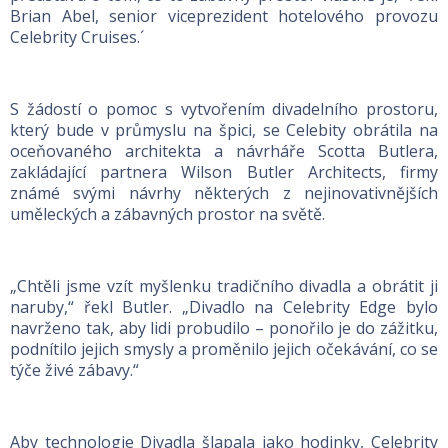
Brian Abel, senior viceprezident hotelového provozu
Celebrity Cruises.´
S žádostí o pomoc s vytvořením divadelního prostoru,
který bude v průmyslu na špici, se Celebity obrátila na
oceňovaného architekta a návrháře Scotta Butlera,
zakládající partnera Wilson Butler Architects, firmy
známé svými návrhy některých z nejinovativnějších
uměleckých a zábavných prostor na světě.
„Chtěli jsme vzít myšlenku tradičního divadla a obrátit ji
naruby,“ řekl Butler. „Divadlo na Celebrity Edge bylo
navrženo tak, aby lidi probudilo – ponořilo je do zážitku,
podnítilo jejich smysly a proměnilo jejich očekávání, co se
týče živé zábavy.“
Aby technologie Divadla šlapala jako hodinky, Celebrity