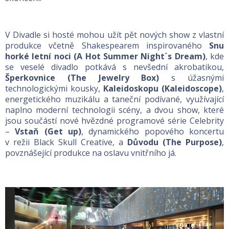
V Divadle si hosté mohou užít pět nových show z vlastní
produkce včetně Shakespearem inspirovaného
Snu
horké letní noci (A Hot Summer Night´s Dream)
, kde
se veselé divadlo potkává s nevšední akrobatikou,
Šperkovnice (The Jewelry Box)
s úžasnými
technologickými kousky,
Kaleidoskopu (Kaleidoscope)
,
energetického muzikálu a taneční podívané, využívající
naplno moderní technologii scény, a dvou show, které
jsou součástí nové hvězdné programové série Celebrity
–
Vstaň (Get up)
, dynamického popového koncertu
v režii Black Skull Creative, a
Důvodu (The Purpose)
,
povznášející produkce na oslavu vnitřního já.