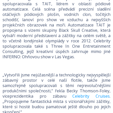
spolupracovala s TAIT, lídrem v oblasti pódiové
automatizace. Celá scéna předvádí precizní sladění
otáčivých pódiových plošin, vodních clon, točitých
schodišť, lanoví pro show ve vzduchu a nejvyšších
projekčních obrazovek na moři. Automatizace TAIT je
propojena s vizemi skupiny Black Skull Creative, která
vytváří moderní představení a zážitky na celém světě, a
to včetně londýnské olympiády v roce 2012. Celebrity
spolupracovala také s Three In One Entretainment
Consulting, jejíž kreativní úspěch zahrnuje mimo jiné
INFERNO: Ohňovou show v Las Vegas.
„Vytvořili jsme nejúžasnější a technologicky nejvyspělejší
zábavný prostor v celé naší flotile, takže jsme
samozřejmě spolupracovali s těmi nejrevolučnějšími
produkčními společnosti,“ řekla Becky Thomson-Foley,
viceprezidentika pro zábavu
Celebrity Cruises
.
„Propojujeme fantastická místa s vizionářskými zážitky,
které si hosté budou pamatovat ještě dlouho po jejich
skončení.“