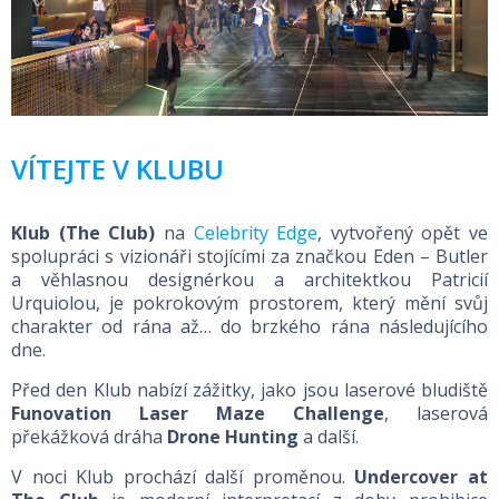
VÍTEJTE V KLUBU
Klub (The Club)
na
Celebrity Edge
, vytvořený opět ve
spolupráci s vizionáři stojícími za značkou Eden – Butler
a věhlasnou designérkou a architektkou Patricií
Urquiolou, je pokrokovým prostorem, který mění svůj
charakter od rána až… do brzkého rána následujícího
dne.
Před den Klub nabízí zážitky, jako jsou laserové bludiště
Funovation Laser Maze Challenge
, laserová
překážková dráha
Drone Hunting
a další.
V noci Klub prochází další proměnou.
Undercover at