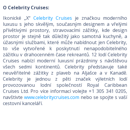
O Celebrity Cruises:
Ikonické „X“
Celebrity Cruises
je značkou moderního
luxusu s jeho skvělým, současným designem a vřelými
přívětivými prostory, stravovacími zážitky, kde design
prostor je stejně tak důležitý jako samotná kuchyně, a
úžasnými službami, které může nabídnout jen Celebrity,
to vše vytvořené k poskytnutí nenapodobitelného
zážitku v drahocenném čase rekreantů. 12 lodí Celebrity
Cruises nabízí moderní luxusní prázdniny s návštěvou
všech sedmi kontinentů. Celebrity představuje také
neuvěřitelné zážitky z plaveb na Aljašce a v Kanadě.
Celebrity je jednou z pěti značek výletních lodí
provozovanou lodní společností Royal Caribbean
Cruises Ltd. Pro více informací volejte +1 305 341 0205,
navštivte
www.celebritycruises.com
nebo se spojte s vaší
cestovní kanceláří.