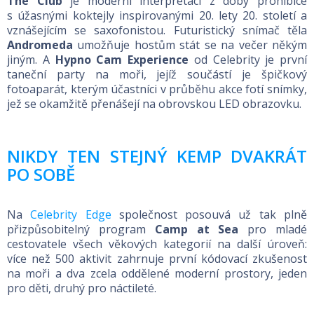
The Club
je moderní interpretací z doby prohibice
s úžasnými koktejly inspirovanými 20. lety 20. století a
vznášejícím se saxofonistou. Futuristický snímač těla
Andromeda
umožňuje hostům stát se na večer někým
jiným. A
Hypno Cam Experience
od Celebrity je první
taneční party na moři, jejíž součástí je špičkový
fotoaparát, kterým účastníci v průběhu akce fotí snímky,
jež se okamžitě přenášejí na obrovskou LED obrazovku.
NIKDY TEN STEJNÝ KEMP DVAKRÁT
PO SOBĚ
Na
Celebrity Edge
společnost posouvá už tak plně
přizpůsobitelný program
Camp at Sea
pro mladé
cestovatele všech věkových kategorií na další úroveň:
více než 500 aktivit zahrnuje první kódovací zkušenost
na moři a dva zcela oddělené moderní prostory, jeden
pro děti, druhý pro náctileté.