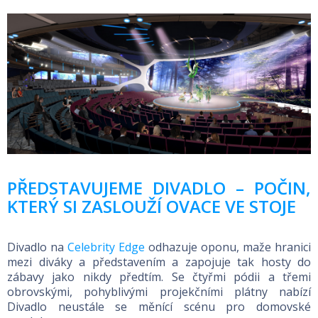
PŘEDSTAVUJEME DIVADLO – POČIN,
KTERÝ SI ZASLOUŽÍ OVACE VE STOJE
Divadlo na
Celebrity Edge
odhazuje oponu, maže hranici
mezi diváky a představením a zapojuje tak hosty do
zábavy jako nikdy předtím. Se čtyřmi pódii a třemi
obrovskými, pohyblivými projekčními plátny nabízí
Divadlo neustále se měnící scénu pro domovské