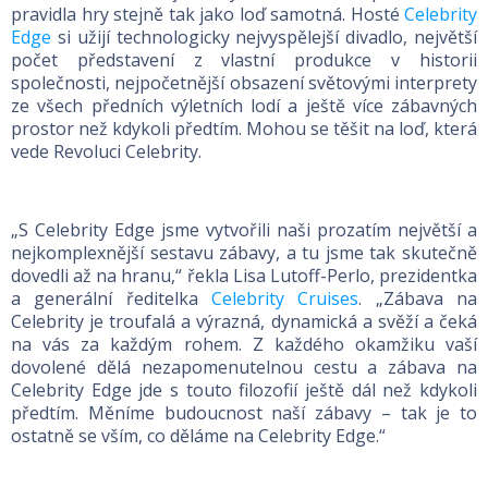
pravidla hry stejně tak jako loď samotná. Hosté
Celebrity
Edge
si užijí technologicky nejvyspělejší divadlo, největší
počet představení z vlastní produkce v historii
společnosti, nejpočetnější obsazení světovými interprety
ze všech předních výletních lodí a ještě více zábavných
prostor než kdykoli předtím. Mohou se těšit na loď, která
vede Revoluci Celebrity.
„S Celebrity Edge jsme vytvořili naši prozatím největší a
nejkomplexnější sestavu zábavy, a tu jsme tak skutečně
dovedli až na hranu,“ řekla Lisa Lutoff-Perlo, prezidentka
a generální ředitelka
Celebrity Cruises
. „Zábava na
Celebrity je troufalá a výrazná, dynamická a svěží a čeká
na vás za každým rohem. Z každého okamžiku vaší
dovolené dělá nezapomenutelnou cestu a zábava na
Celebrity Edge jde s touto filozofií ještě dál než kdykoli
předtím. Měníme budoucnost naší zábavy – tak je to
ostatně se vším, co děláme na Celebrity Edge.“