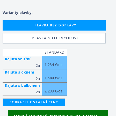
Varianty plavby:
PLAVBA BEZ DOPRAVY
PLAVBA S ALL INCLUSIVE
STANDARD
Kajuta vnitřní
1 234 €/os.
2a
Kajuta s oknem
1 644 €/os.
2a
Kajuta s balkonem
2 239 €/os.
2a
ZOBRAZIT OSTATNÍ CENY