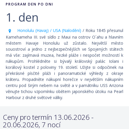
PROGRAM DEN PO DNI
1. den
Honolulu (Havaj) / USA (Nalodění)
/ Roku 1845 přesunul
Kamehameha III. své sídlo z Maui na ostrov O´ahu a hlavním
městem Havaje Honolulu už zůstalo. Největší město
souostroví a jedno z nejbezpečnějších ve Spojených státech
má vše: zajímavá muzea, hezké pláže i nespočet možností k
nákupům. Prohlédněte si bývalý královský palác Iolani i
korálový kostel z poloviny 19. století. Užijte si odpočinek na
překrásné písčité pláži i panoramatické výhledy z okraje
kráteru. Propadněte nákupní horečce v největším nákupním
centru pod širým nebem na světě a v památníku USS Arizona
věnujte tichou vzpomínku obětem japonského útoku na Pearl
Harbour z druhé světové války.
Ceny pro termín 13.06.2026 -
20.06.2026, 7 nocí