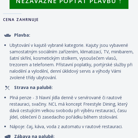
NEZÁVAZNĚ POPTAT PLAVBU ↑
CENA ZAHRNUJE
Plavba:
Ubytování v kajutě vybrané kategorie. Kajuty jsou vybavené
samostatným sociálním zařízením, klimatizací, TV, minibarem,
šatní skříní, kosmetickým stolkem, vysoušečem vlasů,
trezorem a telefonem. P
řístavní poplatky, portýrské služby při
nalodění a vylodění, denní úklidový servis
a výhody Vámi
zvolené třídy ubytování.
Strava na palubě:
Plná penze - 3 hlavní jídla denně v servírované či rautové
restauraci, svačiny. NCL má koncept Freestyle Dining
, který
dává cestujícím velkou svobodu při výběru restaurací, času
jídel, oblečení či zasedacího pořádku během stolování.
Nápoje: čaj, káva, voda z automatu v rautové restauraci.
Zábava na palubě: