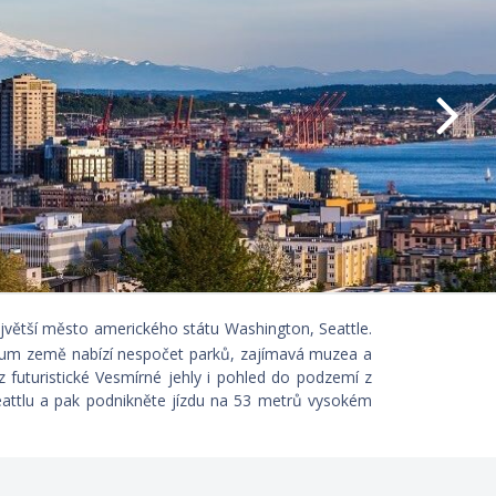
ejvětší město amerického státu Washington, Seattle.
ntrum země nabízí nespočet parků, zajímavá muzea a
z futuristické Vesmírné jehly i pohled do podzemí z
eattlu a pak podnikněte jízdu na 53 metrů vysokém