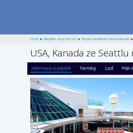
Úvod
Najděte svoji loď snů
Royal Caribbean International
USA, Kanada ze Seattlu 
Informace o plavbě
Termíny
Loď
Plán 