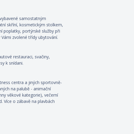
ou vybavené samostatným
atní skříní, kosmetickým stolkem,
ní poplatky, portýrské služby při
 Vámi zvolené třídy ubytování.
autové restauraci, svačiny,
y k snídani.
fitness centra a jiných sportovně-
aných na palubě - animační
hny věkové kategorie), večerní
od. Více o zábavě na plavbách