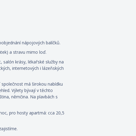
oobjednání nápojových balíčků.
latek) a stravu mimo loď.
, salón krásy, lékařské služby na
kých, internetových i lázeňských
ní společnost má širokou nabídku
led. Výlety bývají v těchto
uzština, němčina. Na plavbách s
noc, pro hosty apartmá: cca 20,5
zajistíme.