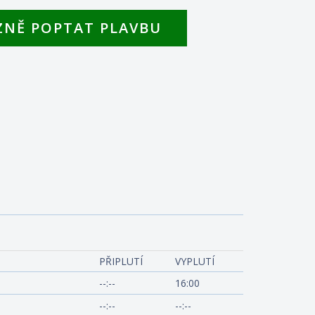
ZNĚ POPTAT PLAVBU
Vnit
yager of the Seas
PŘIPLUTÍ
VYPLUTÍ
--:--
16:00
--:--
--:--