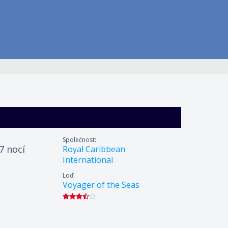
Společnost:
 7 nocí
Royal Caribbean
International
Loď:
Voyager of the Seas