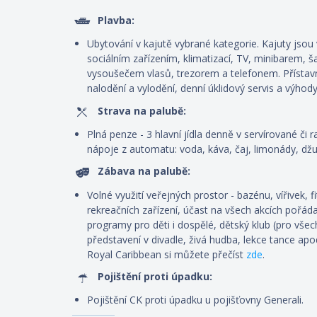
Plavba:
Ubytování v kajutě vybrané kategorie. Kajuty js
sociálním zařízením, klimatizací, TV, minibarem, š
vysoušečem vlasů, trezorem a telefonem. P
řístav
nalodění a vylodění, denní úklidový servis
a výhody
Strava na palubě:
Plná penze - 3 hlavní jídla denně v servírované či r
nápoje z automatu: voda, káva, čaj, limonády, džus
Zábava na palubě:
Volné využití veřejných prostor - bazénu, vířivek, 
rekreačních zařízení, účast na všech akcích pořád
programy pro děti i dospělé, dětský klub (pro všec
představení v divadle, živá hudba, lekce tance ap
Royal Caribbean si můžete přečíst
zde
.
Pojištění proti úpadku:
Pojištění CK proti úpadku u pojišťovny Generali.