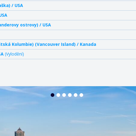
aška) / USA
USA
anderovy ostrovy) / USA
ritská Kolumbie) (Vancouver Island) / Kanada
SA
(Vylodění)