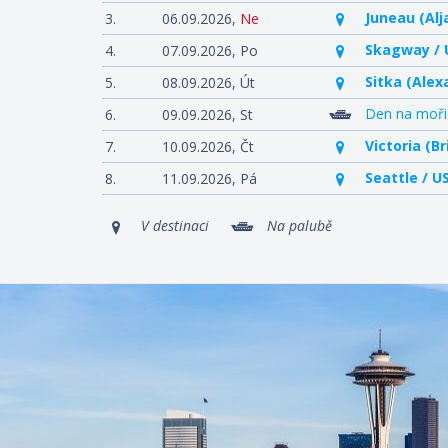
Juneau (Alj
3.
06.09.2026,
Ne
Skagway / 
4.
07.09.2026,
Po
Sitka (Alex
5.
08.09.2026,
Út
Den na moři
6.
09.09.2026,
St
Victoria (B
7.
10.09.2026,
Čt
Seattle / U
8.
11.09.2026,
Pá
V destinaci
Na palubě