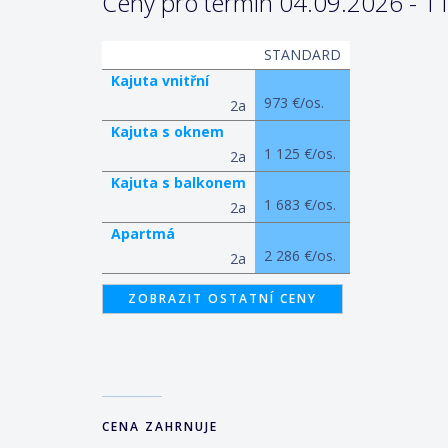
Ceny pro termín 04.09.2026 - 11
STANDARD
Kajuta vnitřní
973 €/os.
2a
Kajuta s oknem
1 125 €/os.
2a
Kajuta s balkonem
1 683 €/os.
2a
Apartmá
2 286 €/os.
2a
ZOBRAZIT OSTATNÍ CENY
CENA ZAHRNUJE