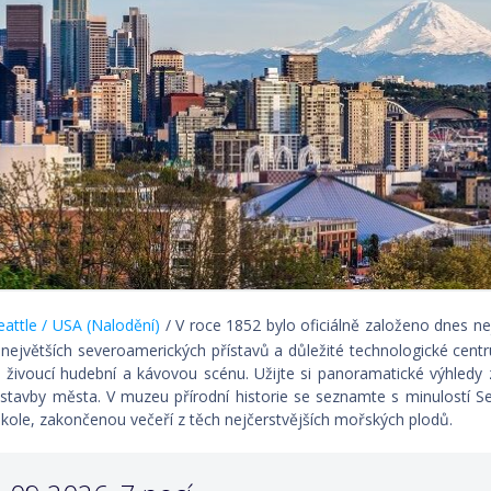
attle / USA (Nalodění)
/ V roce 1852 bylo oficiálně založeno dnes n
 největších severoamerických přístavů a důležité technologické ce
 i živoucí hudební a kávovou scénu. Užijte si panoramatické výhledy 
stavby města. V muzeu přírodní historie se seznamte s minulostí S
kole, zakončenou večeří z těch nejčerstvějších mořských plodů.