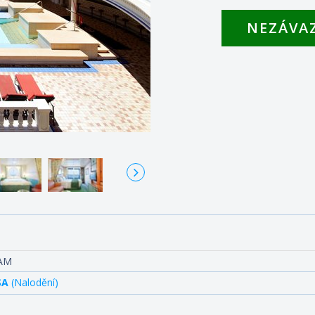
NEZÁVA
Vo
RAM
SA
(Nalodění)