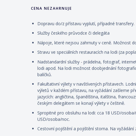
CENA NEZAHRNUJE
Dopravu do/z přístavu vyplutí, případné transfery.
Služby českého průvodce či delegáta
Nápoje, které nejsou zahrnuty v ceně. Možnost d
Stravu ve speciálních restauracích na lodi (za pop
Nadstandardní služby - prádelna, fotograf, internet
lodi apod. Na lodi možnost doobjednání fotografic
balíčků.
Fakultativní výlety v navštívených přístavech. Lod
výletů v každém přístavu, na vyžádání zašleme přeh
jazycích: angličtina, španělština, italština, franco
českým delegátem se konají výlety v češtině.
Spropitné pro obsluhu na lodi: cca 18 USD/osoba/
USD/osoba/noc.
Cestovní pojištění a pojištění storna. Na vyžádání 