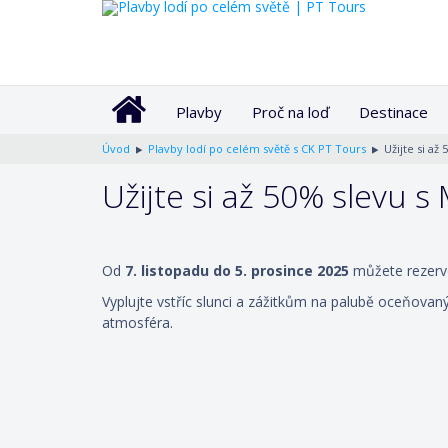
Plavby
Proč na loď
Destinace
Úvod
Plavby lodí po celém světě s CK PT Tours
Užijte si až
Užijte si až 50% slevu 
Od
7. listopadu do 5. prosince 2025
můžete rezerv
Vyplujte vstříc slunci a zážitkům na palubě oceňovan
atmosféra.