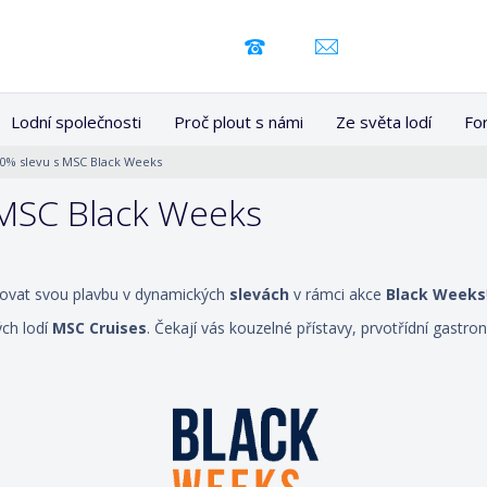
Lodní společnosti
Proč plout s námi
Ze světa lodí
Fo
 50% slevu s MSC Black Weeks
s MSC Black Weeks
ovat svou plavbu v dynamických
slevách
v rámci akce
Black Weeks
ých lodí
MSC Cruises
. Čekají vás kouzelné přístavy, prvotřídní gastr