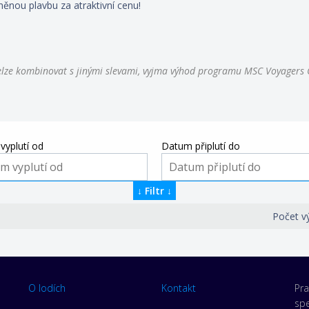
něnou plavbu za atraktivní cenu!
lze kombinovat s jinými slevami, vyjma výhod programu MSC Voyagers 
vyplutí od
Datum připlutí do
↓
Filtr
↓
Počet v
O lodích
Kontakt
Pra
spe