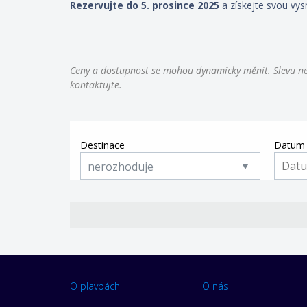
Rezervujte do 5. prosince 2025
a získejte svou vys
Ceny a dostupnost se mohou dynamicky měnit. Slevu ne
kontaktujte.
Destinace
Datum 
nerozhoduje
O plavbách
O nás