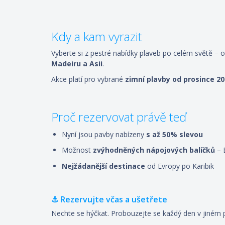
Kdy a kam vyrazit
Vyberte si z pestré nabídky plaveb po celém světě – 
Madeiru
a
Asii
.
Akce platí pro vybrané
zimní plavby od prosince 2
Proč rezervovat právě teď
Nyní jsou pavby nabízeny
s až 50% slevou
Možnost
zvýhodněných nápojových balíčků
– 
Nejžádanější destinace
od Evropy po Karibik
⚓ Rezervujte včas a ušetřete
Nechte se hýčkat. Probouzejte se každý den v jiném p