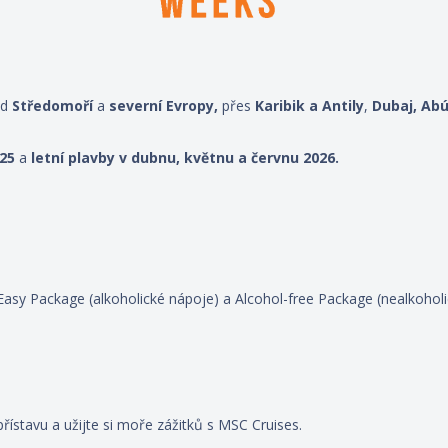
od
Středomoří
a
severní Evropy,
přes
Karibik a Antily
,
Dubaj, Abú
025
a
letní plavby v dubnu, květnu a červnu 2026.
Easy Package (alkoholické nápoje) a Alcohol-free Package (nealkoholi
řístavu a užijte si moře zážitků s MSC Cruises.