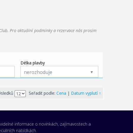
Club. Pro aktuální podmínky a rezervace nás prosím
Délka plavby
nerozhoduje
↑
ýsledků
Seřadit podle:
Cena
|
Datum vyplutí
videlné informace o novinkách, zajímavostech a
ciálních nabídkách.