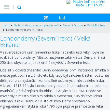
Úvod
Nejlepší destinace pro plavbu lodí
Severní Evropa
Velká Británie
Londonderry (Severní Irsko)
Londonderry (Severní Irsko) / Velká
Británie
V severozápadní části Severního Irska nedaleko ústí řeky Foyle se
rozkládá Londonderry. Město, nazývané také krátce Derry, má asi
250 tisíc obyvatel a je tak druhé největší v Severním Irsku.
Lidé žili v oblasti dnešního Derry odedávna, první historická zmínka o
městě pak pochází z 6. století, kdy tady byl založen klášter, což z něj
dělá jedno z nejstarších kontinuálně osídlených měst celého Irska.
V letech 1613-19 bylo Londonderry obehnáno hradbami na ochranu
osadníků, přicházejících do oblasti z Anglie a Skotska. Dobře se
osvědčily a město díky nim odolalo slavnému, 105 dní trvajícímu
obléhání z roku 1689. V 18. století bylo Derry přestavěno
v gregoriánském stylu a roku 1790 byla poprvé přemostěna řeka