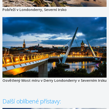
Pobřeží v Londonderry, Severní Irsko
Osvětlený Most míru v Derry Londonderry v Severním Irsku
Další oblíbené přístavy: