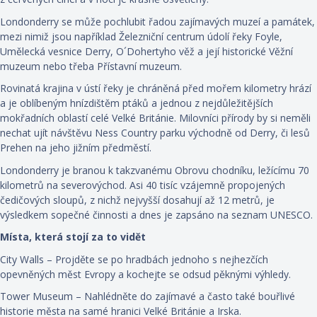
Londonderry se může pochlubit řadou zajímavých muzeí a památek,
mezi nimiž jsou například Železniční centrum údolí řeky Foyle,
Umělecká vesnice Derry, O´Dohertyho věž a její historické Věžní
muzeum nebo třeba Přístavní muzeum.
Rovinatá krajina v ústí řeky je chráněná před mořem kilometry hrází
a je oblíbeným hnízdištěm ptáků a jednou z nejdůležitějších
mokřadních oblastí celé Velké Británie. Milovníci přírody by si neměli
nechat ujít návštěvu Ness Country parku východně od Derry, či lesů
Prehen na jeho jižním předměstí.
Londonderry je branou k takzvanému Obrovu chodníku, ležícímu 70
kilometrů na severovýchod. Asi 40 tisíc vzájemně propojených
čedičových sloupů, z nichž nejvyšší dosahují až 12 metrů, je
výsledkem sopečné činnosti a dnes je zapsáno na seznam UNESCO.
Místa, která stojí za to vidět
City Walls – Projděte se po hradbách jednoho s nejhezčích
opevněných měst Evropy a kochejte se odsud pěknými výhledy.
Tower Museum – Nahlédněte do zajímavé a často také bouřlivé
historie města na samé hranici Velké Británie a Irska.