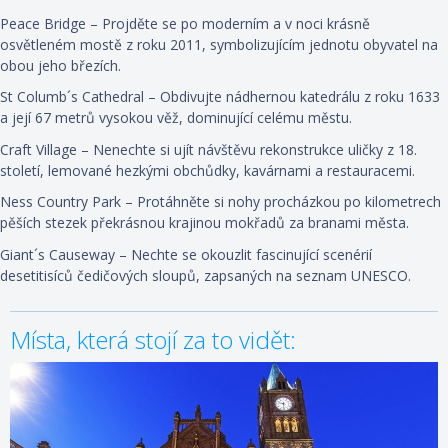
Peace Bridge – Projděte se po moderním a v noci krásně
osvětleném mostě z roku 2011, symbolizujícím jednotu obyvatel na
obou jeho březích.
St Columb´s Cathedral – Obdivujte nádhernou katedrálu z roku 1633
a její 67 metrů vysokou věž, dominující celému městu.
Craft Village – Nenechte si ujít návštěvu rekonstrukce uličky z 18.
století, lemované hezkými obchůdky, kavárnami a restauracemi.
Ness Country Park – Protáhněte si nohy procházkou po kilometrech
pěších stezek překrásnou krajinou mokřadů za branami města.
Giant´s Causeway – Nechte se okouzlit fascinující scenérií
desetitisíců čedičových sloupů, zapsaných na seznam UNESCO.
Místa, která stojí za to vidět: