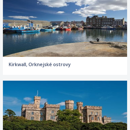
Kirkwall, Orknejské ostrovy