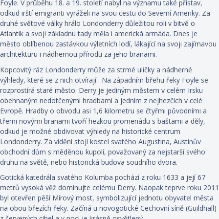
Foyle. V průběhu 18. a 19. století nabyl na významu také přístav,
odkud irští emigranti vyráželi na svou cestu do Severní Ameriky. Za
druhé světové války hrálo Londonderry důležitou roli v bitvě o
Atlantik a svoji základnu tady měla i americká armáda. Dnes je
město oblíbenou zastávkou výletních lodí, lákající na svoji zajímavou
architekturu i nádhernou přírodu za jeho branami.
Kopcovitý ráz Londonderry může za strmé uličky a nádherné
výhledy, které se z nich otvírají. Na západním břehu řeky Foyle se
rozprostírá staré město. Derry je jediným městem v celém Irsku
obehnaným nedotčenými hradbami a jedním z nejhezčích v celé
Evropě. Hradby o obvodu asi 1,6 kilometru se čtyřmi původními a
třemi novými branami tvoří hezkou promenádu s baštami a děly,
odkud je možné obdivovat výhledy na historické centrum
Londonderry. Za vidění stojí kostel svatého Augustina, Austinův
obchodní dům s měděnou kupolí, považovaný za nejstarší svého
druhu na světě, nebo historická budova soudního dvora.
Gotická katedrála svatého Kolumba pochází z roku 1633 a její 67
metrů vysoká věž dominujte celému Derry. Naopak teprve roku 2011
byl otevřen pěší Mírový most, symbolizující jednotu obyvatel města
na obou březích řeky. Začíná u novogotické Cechovní síně (Guildhall)
z červených cihel a v noci je krásně osvětlený.