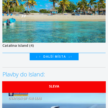
Catalina Island (4)
↓
↑
DALŠÍ MÍSTA
↓
↑
Plavby do Island:
SLEVA
ZOBRAZIT DETAIL
12.10.2026 – 16.10.2026
461 €/OS.
ZOBRAZIT DETAIL