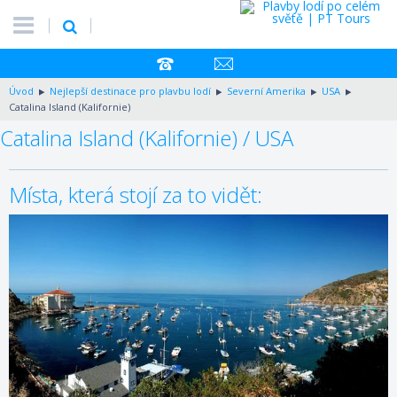
Úvod
Nejlepší destinace pro plavbu lodí
Severní Amerika
USA
Catalina Island (Kalifornie)
Catalina Island (Kalifornie) / USA
Místa, která stojí za to vidět: