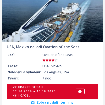
19.10.2026 – 23.10.2026
426 €/OS.
ZOBRAZIT DETAIL
26.10.2026 – 30.10.2026
426 €/OS.
ZOBRAZIT DETAIL
02.11.2026 – 06.11.2026
441 €/OS.
USA, Mexiko na lodi Ovation of the Seas
ZOBRAZIT DETAIL
Loď:
Ovation of the Seas
09.11.2026 – 13.11.2026
441 €/OS.
Trasa:
USA, Mexiko
ZOBRAZIT DETAIL
Nalodění a vylodění:
Los Angeles, USA
16.11.2026 – 20.11.2026
Trvání:
4 noci
433 €/OS.
ZOBRAZIT DETAIL
ZOBRAZIT DETAIL
12.10.2026 – 16.10.2026
23.11.2026 – 27.11.2026
461 €/OS.
575 €/OS.
Zobrazit další termíny