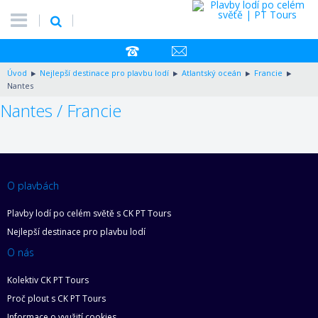
Úvod
Nejlepší destinace pro plavbu lodí
Atlantský oceán
Francie
Nantes
Nantes / Francie
O plavbách
Plavby lodí po celém světě s CK PT Tours
Nejlepší destinace pro plavbu lodí
O nás
Kolektiv CK PT Tours
Proč plout s CK PT Tours
Informace o využití cookies