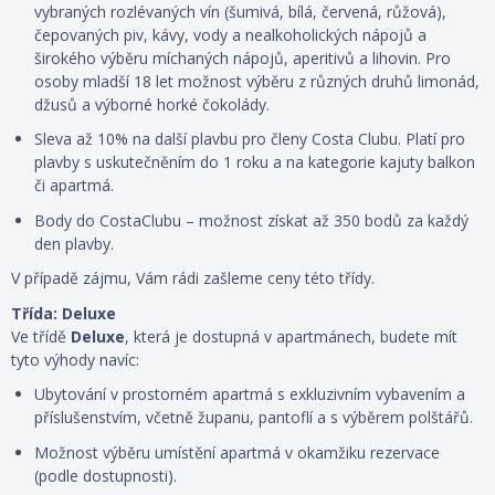
vybraných rozlévaných vín (šumivá, bílá, červená, růžová),
čepovaných piv, kávy, vody a nealkoholických nápojů a
širokého výběru míchaných nápojů, aperitivů a lihovin. Pro
osoby mladší 18 let možnost výběru z různých druhů limonád,
džusů a výborné horké čokolády.
Sleva až 10% na další plavbu pro členy Costa Clubu. Platí pro
plavby s uskutečněním do 1 roku a na kategorie kajuty balkon
či apartmá.
Body do CostaClubu – možnost získat až 350 bodů za každý
den plavby.
V případě zájmu, Vám rádi zašleme ceny této třídy.
Třída: Deluxe
Ve třídě
Deluxe
, která je dostupná
v apartmánech, budete mít
tyto výhody navíc:
Ubytování v prostorném apartmá s exkluzivním vybavením a
příslušenstvím, včetně županu, pantoflí a s
výběrem polštářů
.
Možnost výběru umístění apartmá v okamžiku rezervace
(podle dostupnosti).