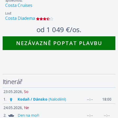
Společnost:
Costa Cruises
Loď:
Costa Diadema
od
1 049 €/os.
NEZÁVAZNĚ POPTAT PLAVBU
Itinerář
23.05.2026,
So
1.
Kodaň / Dánsko
(Nalodění)
--:--
18:00
24.05.2026,
Ne
2.
Den na moři
--:--
--:--