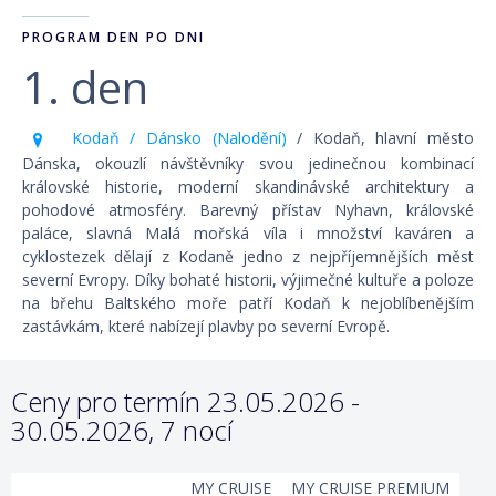
PROGRAM DEN PO DNI
1. den
Kodaň / Dánsko (Nalodění)
/ Kodaň, hlavní město
Dánska, okouzlí návštěvníky svou jedinečnou kombinací
královské historie, moderní skandinávské architektury a
pohodové atmosféry. Barevný přístav Nyhavn, královské
paláce, slavná Malá mořská víla i množství kaváren a
cyklostezek dělají z Kodaně jedno z nejpříjemnějších měst
severní Evropy. Díky bohaté historii, výjimečné kultuře a poloze
na břehu Baltského moře patří Kodaň k nejoblíbenějším
zastávkám, které nabízejí plavby po severní Evropě.
Ceny pro termín 23.05.2026 -
30.05.2026, 7 nocí
MY CRUISE
MY CRUISE PREMIUM