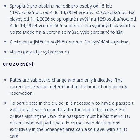
Spropitné pro obsluhu na lodi: pro osoby od 15 let:
11€/osoba/noc, od 4 do 14,99 let včetně: 5,5€/osoba/noc. Na
plavby od 1.12.2026 se spropitné navýší na 12€/osoba/noc, od
4 do 14,99 let včetně: 6€/osoba/noc. Na vybraných plavbách s
Costa Diadema a Serena se může výše spropitného lišit.
Cestovní
pojištění
a
pojištění storna. Na vyžádání zajistíme.
Vízum (pokud je vyžadováno).
UPOZORNĚNÍ
Rates are subject to change and are only indicative. The
current price will be determined at the time of non-binding
reservation.
To participate in the cruise, it is necessary to have a passport
valid for at least 6 months after the end of the cruise. For
cruises visiting the USA, the passport must be biometric. EU
citizens who will participate in cruises with destinations
exclusively in the Schengen area can also travel with an ID
card.