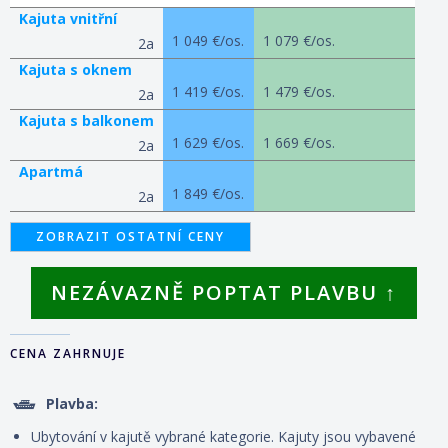
Kajuta vnitřní
1 049 €/os.
1 079 €/os.
2a
Kajuta s oknem
1 419 €/os.
1 479 €/os.
2a
Kajuta s balkonem
1 629 €/os.
1 669 €/os.
2a
Apartmá
1 849 €/os.
2a
ZOBRAZIT OSTATNÍ CENY
NEZÁVAZNĚ POPTAT PLAVBU ↑
CENA ZAHRNUJE
Plavba:
Ubytování v kajutě vybrané kategorie. Kajuty jsou vybavené