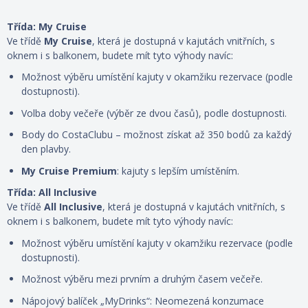
Třída: My Cruise
Ve třídě
My Cruise
, která je dostupná v kajutách vnitřních, s
oknem i s balkonem, budete mít tyto výhody navíc:
Možnost výběru umístění kajuty v okamžiku rezervace (podle
dostupnosti).
Volba doby večeře (výběr ze dvou časů), podle dostupnosti.
Body do CostaClubu – možnost získat až 350 bodů za každý
den plavby.
My Cruise Premium
: kajuty s lepším umístěním.
Třída: All Inclusive
Ve třídě
All Inclusive
, která je dostupná v kajutách vnitřních, s
oknem i s balkonem, budete mít tyto výhody navíc:
Možnost výběru umístění kajuty
v okamžiku rezervace
(podle
dostupnosti).
Možnost výběru mezi prvním a druhým časem večeře.
Nápojový balíček „MyDrinks“: Neomezená konzumace