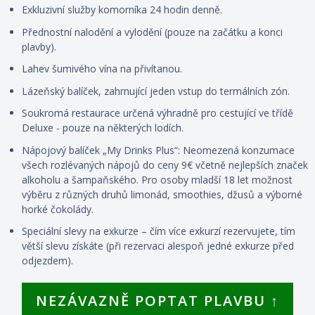
Exkluzivní služby komorníka 24 hodin denně.
Přednostní nalodění a vylodění (pouze na začátku a konci
plavby).
Lahev šumivého vína na přivítanou.
Lázeňský balíček, zahrnující jeden vstup do termálních zón.
Soukromá restaurace určená výhradně pro cestující ve třídě
Deluxe - pouze na některých lodích.
Nápojový balíček „My Drinks Plus“: Neomezená konzumace
všech rozlévaných nápojů do ceny 9€ včetně nejlepších značek
alkoholu a šampaňského. Pro osoby mladší 18 let možnost
výběru z různých druhů limonád, smoothies, džusů a výborné
horké čokolády.
Speciální slevy na exkurze – čím více exkurzí rezervujete, tím
větší slevu získáte (při rezervaci alespoň jedné exkurze před
odjezdem).
NEZÁVAZNĚ POPTAT PLAVBU ↑