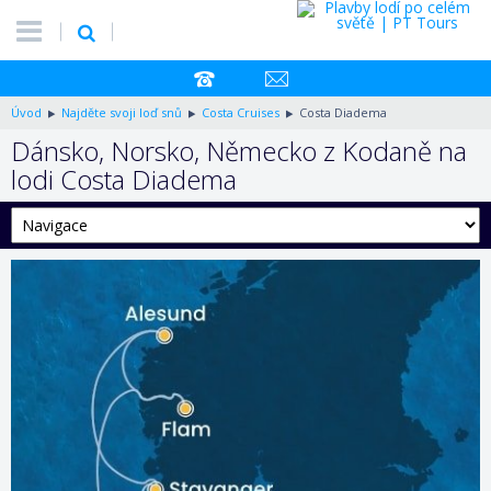
Úvod
Najděte svoji loď snů
Costa Cruises
Costa Diadema
Dánsko, Norsko, Německo z Kodaně na
lodi Costa Diadema