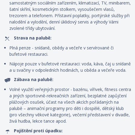
samostatným sociálním zařízením, klimatizací, TV, minibarem,
šatní skříní, kosmetickým stolkem, vysoušečem vlasů,
trezorem a telefonem. P
řístavní poplatky, portýrské služby při
nalodění a vylodění, denní úklidový servis
a výhody Vámi
zvolené třídy ubytování.
Strava na palubě:
Plná penze - snídaně, obědy a večeře v servírované či
bufetové restauraci.
Nápoje pouze v bufetové restauraci: voda, káva, čaj u snídaně
a u svačiny v odpoledních hodinách, u oběda a večeře voda.
Zábava na palubě:
Volné využití veřejných prostor - bazénu, vířivek, fitness centra
a jiných sportovně-rekreačních zařízení, bezplatné zapůjčení
plážových osušek, účast na všech akcích pořádaných na
palubě – animační programy pro děti i dospělé, dětský klub
(pro všechny věkové kategorie), večerní představení v divadle,
živá hudba, lekce tance apod.
Pojištění proti úpadku: